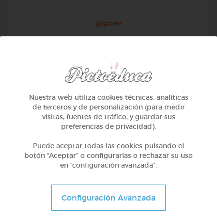
@Iaravw
Nuestra web utiliza cookies técnicas, analíticas
de terceros y de personalización (para medir
visitas, fuentes de tráfico, y guardar sus
preferencias de privacidad).
Puede aceptar todas las cookies pulsando el
botón “Aceptar” o configurarlas o rechazar su uso
en “configuración avanzada”.
2º Primaria (7-8 años)
Aprendiendo matematicas
Configuración Avanzada