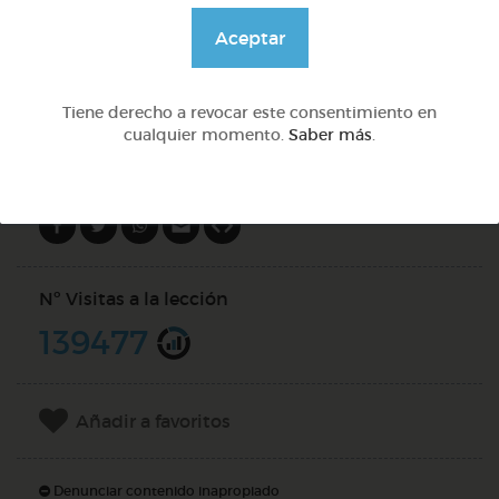
@solangeariass
Aceptar
DOCS (3)
Tiene derecho a revocar este consentimiento en
cualquier momento.
Saber más
.
Compartir en
Nº Visitas a la lección
139477
Añadir a favoritos
Denunciar contenido inapropiado