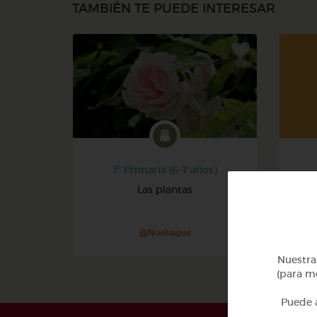
TAMBIÉN TE PUEDE INTERESAR
1º Primaria (6-7 años)
Las plantas
@Noeliagus
Nuestra 
(para me
Puede a