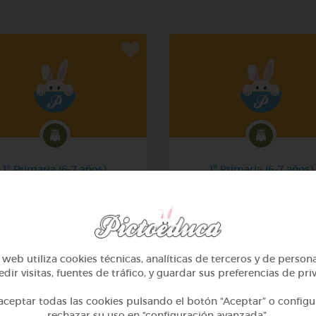
1º Primaria (6-7 años)
1º Primaria (6-7 años)
Mi mascota
Conociendo nuestro cue
@yose
@pupito
web utiliza cookies técnicas, analíticas de terceros y de person
dir visitas, fuentes de tráfico, y guardar sus preferencias de pri
ceptar todas las cookies pulsando el botón “Aceptar” o configu
rechazar su uso en “configuración avanzada”.