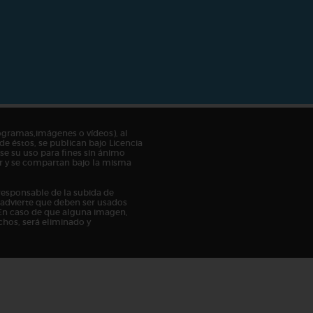
ogramas,imágenes o vídeos), al
de éstos, se publican bajo Licencia
e su uso para fines sin ánimo
tor y se compartan bajo la misma
responsable de la subida de
n advierte que deben ser usados
En caso de que alguna imagen,
chos, será eliminado y