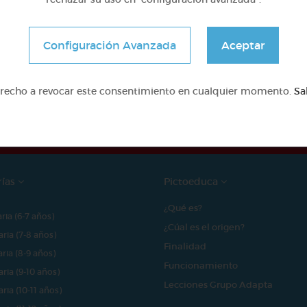
Configuración Avanzada
Aceptar
e proyecto ha sido posible gracias al mecenazgo de
erecho a revocar este consentimiento en cualquier momento.
Sa
rías
Pictoeduca
¿Qué es?
aria (6-7 años)
¿Cúal es el origen?
aria (7-8 años)
Finalidad
aria (8-9 años)
Funcionamiento
aria (9-10 años)
Lecciones Grupo Adapta
aria (10-11 años)