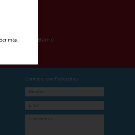
 la Fundación Barrié
ber más
.
Contacta con Pictoeduca