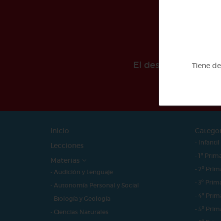
El desarollo de est
Tiene d
Inicio
Catego
- Infantil
Lecciones
- 1º Prim
Materias
- 2º Prim
- Audición y Lenguaje
- 3º Prim
- Autonomía Personal y Social
- 4º Prim
- Biología y Geología
- 5º Prim
- Ciencias Naturales