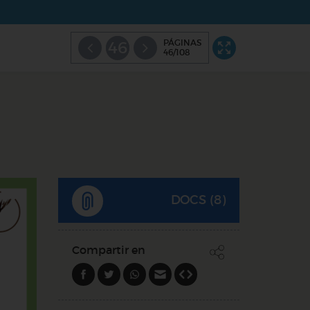
PÁGINAS
46
46/108
DOCS (8)
Compartir en