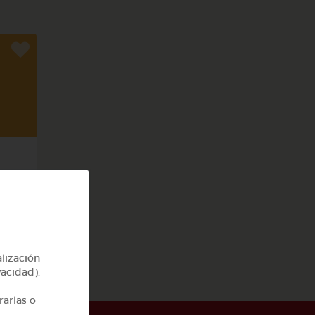
rpo
alización
vacidad).
rarlas o