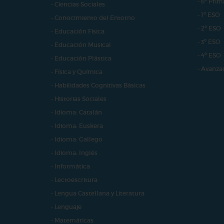
- 6º Prim
- Ciencias Sociales
- 1º ESO
- Conocimiento del Entorno
- 2º ESO
- Educación Física
- 3º ESO
- Educación Musical
- 4º ESO
- Educación Plástica
- Avanza
- Física y Química
- Habilidades Cognitivas Básicas
- Historias Sociales
- Idioma: Catalán
- Idioma: Euskera
- Idioma: Gallego
- Idioma: Inglés
- Informática
- Lectoescritura
- Lengua Castellana y Literatura
- Lenguaje
- Matemáticas