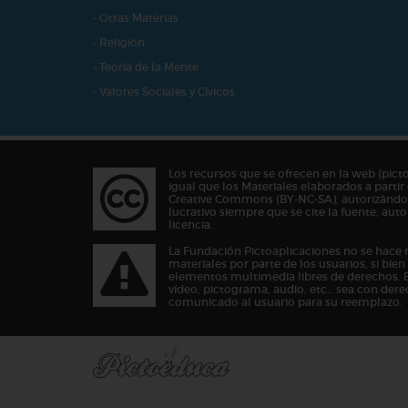
- Otras Materias
- Religión
- Teoría de la Mente
- Valores Sociales y Cívicos
Los recursos que se ofrecen en la web (pict
igual que los Materiales elaborados a partir 
Creative Commons (BY-NC-SA), autorizándos
lucrativo siempre que se cite la fuente, au
licencia.
La Fundación Pictoaplicaciones no se hace 
materiales por parte de los usuarios, si bie
elementos multimedia libres de derechos. 
vídeo, pictograma, audio, etc… sea con dere
comunicado al usuario para su reemplazo.