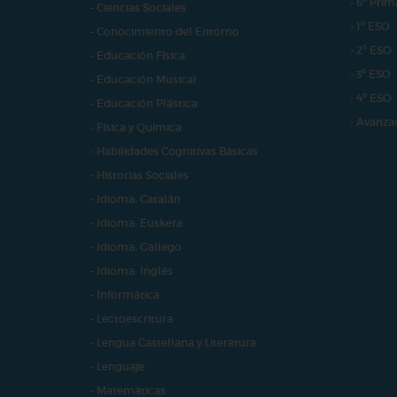
- 6º Prim
- Ciencias Sociales
- 1º ESO
- Conocimiento del Entorno
- 2º ESO
- Educación Física
- 3º ESO
- Educación Musical
- 4º ESO
- Educación Plástica
- Avanza
- Física y Química
- Habilidades Cognitivas Básicas
- Historias Sociales
- Idioma: Catalán
- Idioma: Euskera
- Idioma: Gallego
- Idioma: Inglés
- Informática
- Lectoescritura
- Lengua Castellana y Literatura
- Lenguaje
- Matemáticas