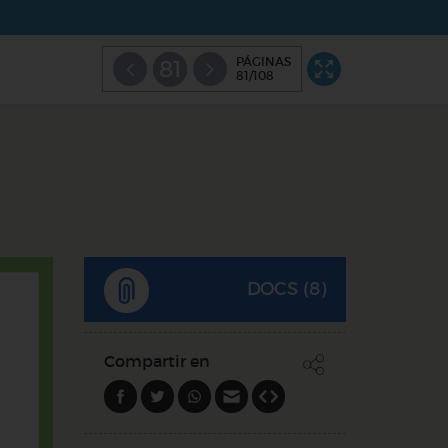
PÁGINAS
81
81/108
DOCS (8)
Compartir en