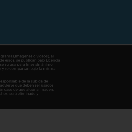
ogramas,imágenes o vídeos), al
de éstos, se publican bajo Licencia
e su uso para fines sin ánimo
tor y se compartan bajo la misma
responsable de la subida de
n advierte que deben ser usados
En caso de que alguna imagen,
chos, será eliminado y