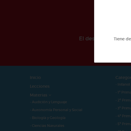
El desarollo de est
Tiene d
Inicio
Catego
- Infantil
Lecciones
- 1º Prim
Materias
- 2º Prim
- Audición y Lenguaje
- 3º Prim
- Autonomía Personal y Social
- 4º Prim
- Biología y Geología
- 5º Prim
- Ciencias Naturales