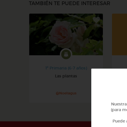
TAMBIÉN TE PUEDE INTERESAR
1º Primaria (6-7 años)
Las plantas
@Noeliagus
Nuestra 
(para me
Puede a