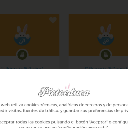
1º Primaria (6-7 años)
1º Primaria (6-7 años)
Mi mascota
Conociendo nuestro cue
@yose
@pupito
web utiliza cookies técnicas, analíticas de terceros y de person
dir visitas, fuentes de tráfico, y guardar sus preferencias de pri
ceptar todas las cookies pulsando el botón “Aceptar” o configu
rechazar su uso en “configuración avanzada”.