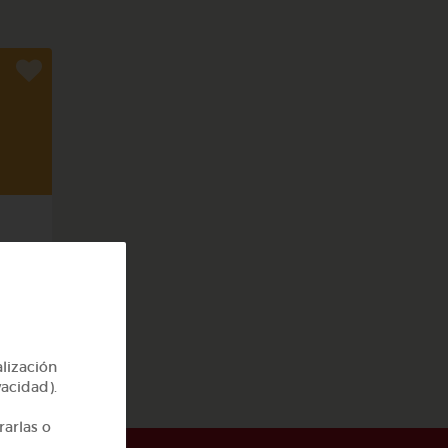
rpo
alización
vacidad).
rarlas o