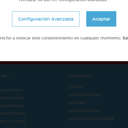
Configuración Avanzada
Aceptar
e proyecto ha sido posible gracias al mecenazgo de
erecho a revocar este consentimiento en cualquier momento.
Sa
rías
Pictoeduca
¿Qué es?
aria (6-7 años)
¿Cúal es el origen?
aria (7-8 años)
Finalidad
aria (8-9 años)
Funcionamiento
aria (9-10 años)
Lecciones Grupo Adapta
aria (10-11 años)