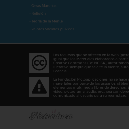
- Otras Materias
- Religión
- Teoría de la Mente
- Valores Sociales y Cívicos
Los recursos que se ofrecen en la web (pict
igual que los Materiales elaborados a partir 
Creative Commons (BY-NC-SA), autorizándos
lucrativo siempre que se cite la fuente, au
licencia.
La Fundación Pictoaplicaciones no se hace 
materiales por parte de los usuarios, si bie
elementos multimedia libres de derechos. 
vídeo, pictograma, audio, etc… sea con dere
comunicado al usuario para su reemplazo.