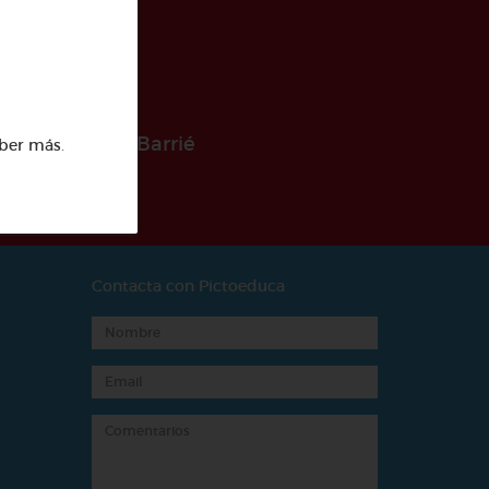
 la Fundación Barrié
ber más
.
Contacta con Pictoeduca