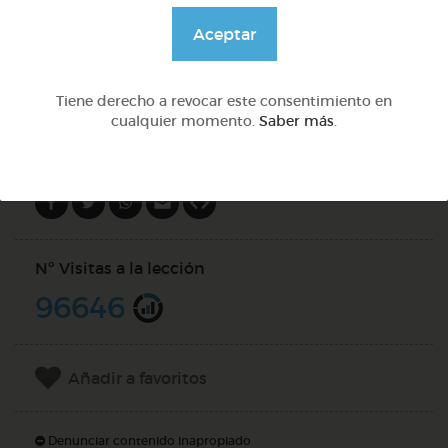
@GrupoAdapta
Aceptar
DOCS (2)
Tiene derecho a revocar este consentimiento en
cualquier momento.
Saber más
.
Compartir en
Nº Visitas a la lección
96646
Añadir a favoritos
Denunciar contenido inapropiado