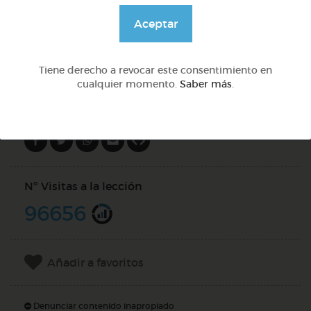
@GrupoAdapta
Aceptar
DOCS (2)
Tiene derecho a revocar este consentimiento en
cualquier momento.
Saber más
.
Compartir en
Nº Visitas a la lección
96656
Añadir a favoritos
Denunciar contenido inapropiado