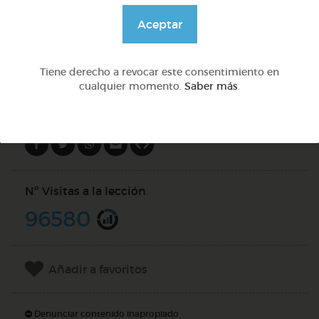
@GrupoAdapta
Aceptar
DOCS (2)
Tiene derecho a revocar este consentimiento en
cualquier momento.
Saber más
.
Compartir en
Nº Visitas a la lección
96580
Añadir a favoritos
Denunciar contenido inapropiado