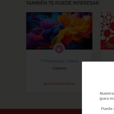
TAMBIÉN TE PUEDE INTERESAR
1º Primaria (6-7 años)
Colores
@OscarTraverGarcia
Nuestra 
(para me
Puede a