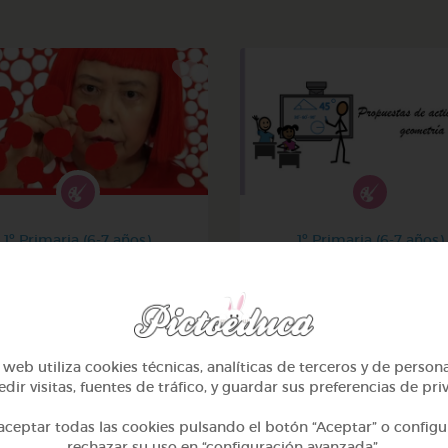
1º Primaria (6-7 años)
1º Primaria (6-7 años)
¡el arte y yayoi kusama!
Geometría y fotografí
@avilla74
@GrupoAdapta
web utiliza cookies técnicas, analíticas de terceros y de person
dir visitas, fuentes de tráfico, y guardar sus preferencias de pri
ceptar todas las cookies pulsando el botón “Aceptar” o configu
rechazar su uso en “configuración avanzada”.