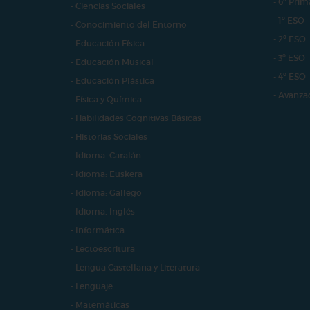
- 6º Prim
- Ciencias Sociales
- 1º ESO
- Conocimiento del Entorno
- 2º ESO
- Educación Física
- 3º ESO
- Educación Musical
- 4º ESO
- Educación Plástica
- Avanza
- Física y Química
- Habilidades Cognitivas Básicas
- Historias Sociales
- Idioma: Catalán
- Idioma: Euskera
- Idioma: Gallego
- Idioma: Inglés
- Informática
- Lectoescritura
- Lengua Castellana y Literatura
- Lenguaje
- Matemáticas