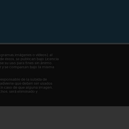
ogramas,imágenes o vídeos), al
de éstos, se publican bajo Licencia
e su uso para fines sin ánimo
tor y se compartan bajo la misma
responsable de la subida de
n advierte que deben ser usados
En caso de que alguna imagen,
chos, será eliminado y