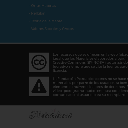
- Otras Materias
- Religión
- Teoría de la Mente
- Valores Sociales y Cívicos
Los recursos que se ofrecen en la web (pict
igual que los Materiales elaborados a partir 
Creative Commons (BY-NC-SA), autorizándos
lucrativo siempre que se cite la fuente, au
licencia.
La Fundación Pictoaplicaciones no se hace 
materiales por parte de los usuarios, si bie
elementos multimedia libres de derechos. 
vídeo, pictograma, audio, etc… sea con dere
comunicado al usuario para su reemplazo.