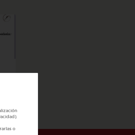
a
alización
vacidad).
rarlas o