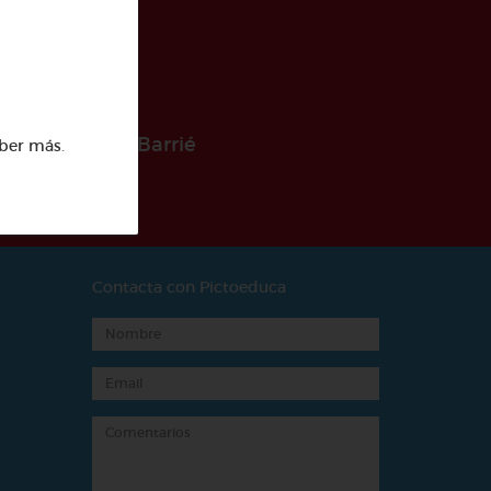
 la Fundación Barrié
ber más
.
Contacta con Pictoeduca