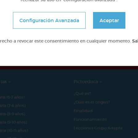
Configuración Avanzada
Aceptar
e proyecto ha sido posible gracias al mecenazgo de
erecho a revocar este consentimiento en cualquier momento.
Sa
rías
Pictoeduca
¿Qué es?
aria (6-7 años)
¿Cúal es el origen?
aria (7-8 años)
Finalidad
aria (8-9 años)
Funcionamiento
aria (9-10 años)
Lecciones Grupo Adapta
aria (10-11 años)