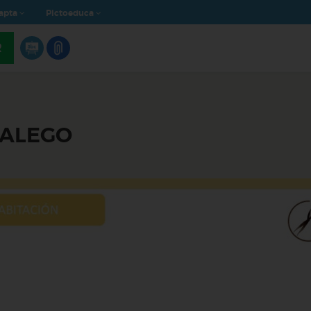
apta
Pictoeduca
R
GALEGO