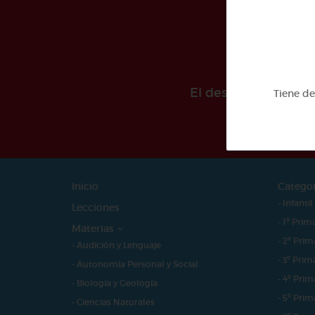
El desarollo de est
Tiene d
Inicio
Catego
- Infantil
Lecciones
- 1º Prim
Materias
- 2º Prim
- Audición y Lenguaje
- 3º Prim
- Autonomía Personal y Social
- 4º Prim
- Biología y Geología
- 5º Prim
- Ciencias Naturales