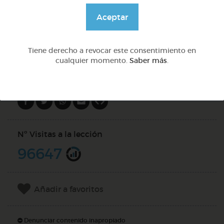
@GrupoAdapta
Aceptar
DOCS (2)
Tiene derecho a revocar este consentimiento en
cualquier momento.
Saber más
.
Compartir en
Nº Visitas a la lección
96647
Añadir a favoritos
Denunciar contenido inapropiado