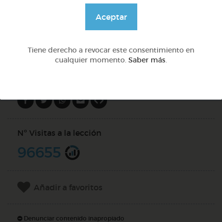
@GrupoAdapta
Aceptar
DOCS (2)
Tiene derecho a revocar este consentimiento en
cualquier momento.
Saber más
.
Compartir en
Nº Visitas a la lección
96655
Añadir a favoritos
Denunciar contenido inapropiado