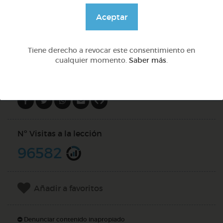
@GrupoAdapta
Aceptar
DOCS (2)
Tiene derecho a revocar este consentimiento en
cualquier momento.
Saber más
.
Compartir en
Nº Visitas a la lección
96582
Añadir a favoritos
Denunciar contenido inapropiado