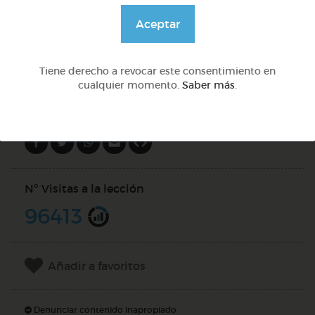
@GrupoAdapta
Aceptar
DOCS (2)
Tiene derecho a revocar este consentimiento en
cualquier momento.
Saber más
.
Compartir en
Nº Visitas a la lección
96413
Añadir a favoritos
Denunciar contenido inapropiado