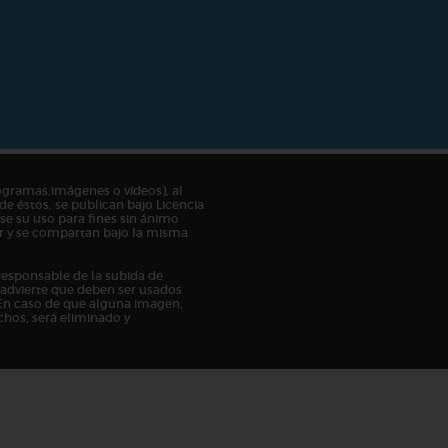
ogramas,imágenes o vídeos), al
de éstos, se publican bajo Licencia
e su uso para fines sin ánimo
tor y se compartan bajo la misma
responsable de la subida de
n advierte que deben ser usados
En caso de que alguna imagen,
chos, será eliminado y