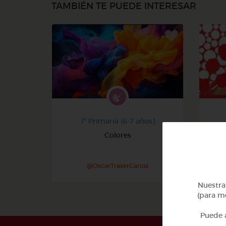
TAMBIÉN TE PUEDE INTERESAR
1º Primaria (6-7 años)
Colores
@OscarTraverGarcia
Nuestra 
(para me
Puede a