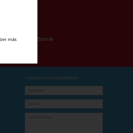
 la Fundación Barrié
ber más
.
Contacta con Pictoeduca