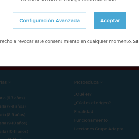
Configuración Avanzada
Aceptar
e proyecto ha sido posible gracias al mecenazgo de
erecho a revocar este consentimiento en cualquier momento.
Sa
rías
Pictoeduca
¿Qué es?
aria (6-7 años)
¿Cúal es el origen?
aria (7-8 años)
Finalidad
aria (8-9 años)
Funcionamiento
aria (9-10 años)
Lecciones Grupo Adapta
aria (10-11 años)