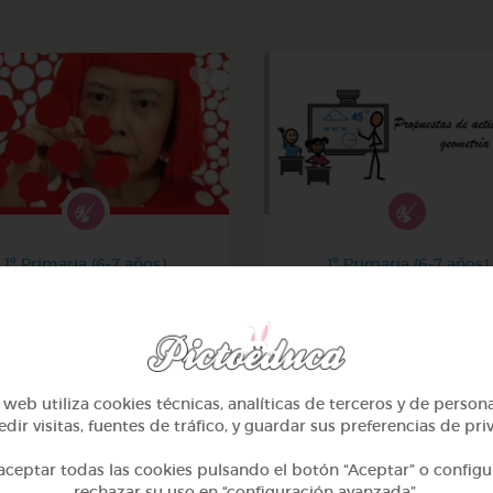
1º Primaria (6-7 años)
1º Primaria (6-7 años)
¡el arte y yayoi kusama!
Geometría y fotografí
@avilla74
@GrupoAdapta
web utiliza cookies técnicas, analíticas de terceros y de person
dir visitas, fuentes de tráfico, y guardar sus preferencias de pri
ceptar todas las cookies pulsando el botón “Aceptar” o configu
rechazar su uso en “configuración avanzada”.