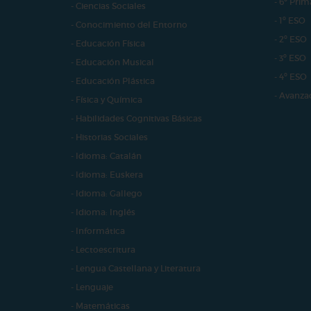
- 6º Prim
- Ciencias Sociales
- 1º ESO
- Conocimiento del Entorno
- 2º ESO
- Educación Física
- 3º ESO
- Educación Musical
- 4º ESO
- Educación Plástica
- Avanza
- Física y Química
- Habilidades Cognitivas Básicas
- Historias Sociales
- Idioma: Catalán
- Idioma: Euskera
- Idioma: Gallego
- Idioma: Inglés
- Informática
- Lectoescritura
- Lengua Castellana y Literatura
- Lenguaje
- Matemáticas