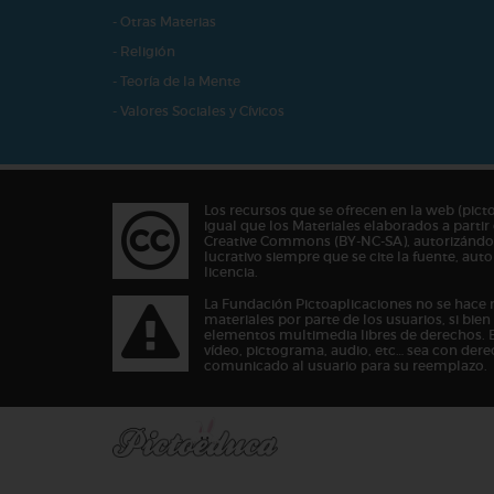
- Otras Materias
- Religión
- Teoría de la Mente
- Valores Sociales y Cívicos
Los recursos que se ofrecen en la web (pict
igual que los Materiales elaborados a partir 
Creative Commons (BY-NC-SA), autorizándos
lucrativo siempre que se cite la fuente, au
licencia.
La Fundación Pictoaplicaciones no se hace 
materiales por parte de los usuarios, si bie
elementos multimedia libres de derechos. 
vídeo, pictograma, audio, etc… sea con dere
comunicado al usuario para su reemplazo.