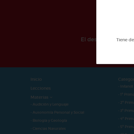
El desarollo de est
Tiene d
Inicio
Catego
- Infantil
Lecciones
- 1º Prim
Materias
- 2º Prim
- Audición y Lenguaje
- 3º Prim
- Autonomía Personal y Social
- 4º Prim
- Biología y Geología
- 5º Prim
- Ciencias Naturales