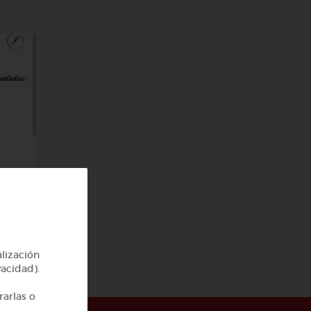
a
alización
vacidad).
rarlas o