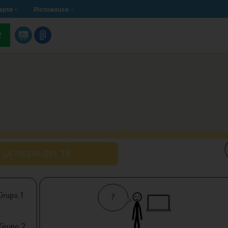
apta
Pictoeduca
R