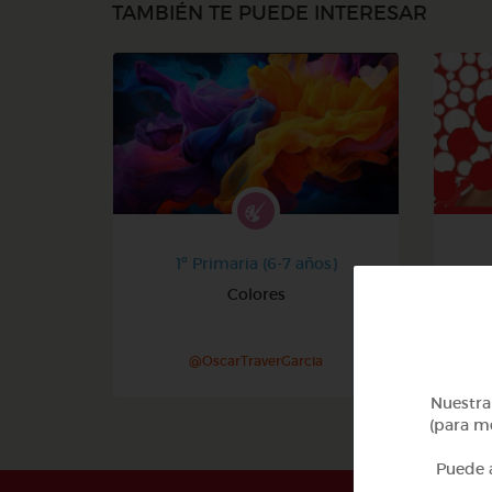
TAMBIÉN TE PUEDE INTERESAR
1º Primaria (6-7 años)
Colores
@OscarTraverGarcia
Nuestra 
(para me
Puede a