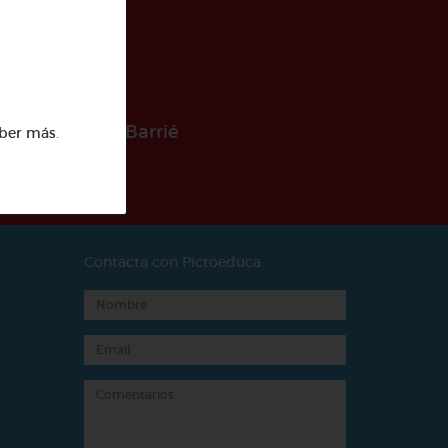
 la Fundación Barrié
ber más
.
Contacta con Pictoeduca