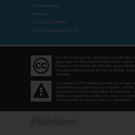
- Otras Materias
- Religión
- Teoría de la Mente
- Valores Sociales y Cívicos
Los recursos que se ofrecen en la web (pict
igual que los Materiales elaborados a partir 
Creative Commons (BY-NC-SA), autorizándos
lucrativo siempre que se cite la fuente, au
licencia.
La Fundación Pictoaplicaciones no se hace 
materiales por parte de los usuarios, si bie
elementos multimedia libres de derechos. 
vídeo, pictograma, audio, etc… sea con dere
comunicado al usuario para su reemplazo.