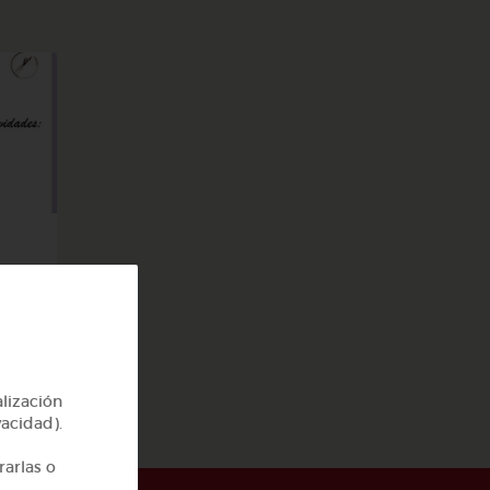
a
alización
vacidad).
rarlas o