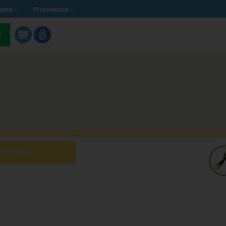
apta
Pictoeduca
R