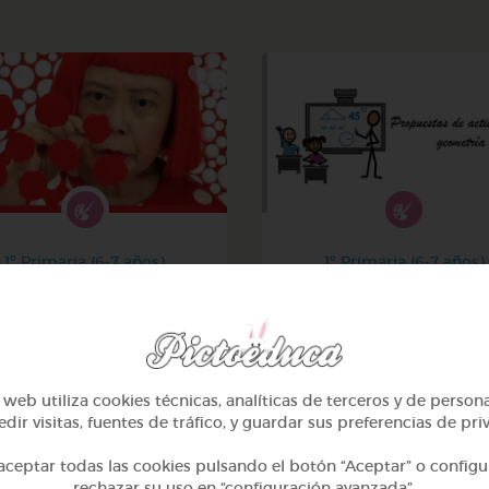
1º Primaria (6-7 años)
1º Primaria (6-7 años)
¡el arte y yayoi kusama!
Geometría y fotografí
@avilla74
@GrupoAdapta
web utiliza cookies técnicas, analíticas de terceros y de person
dir visitas, fuentes de tráfico, y guardar sus preferencias de pri
ceptar todas las cookies pulsando el botón “Aceptar” o configu
rechazar su uso en “configuración avanzada”.