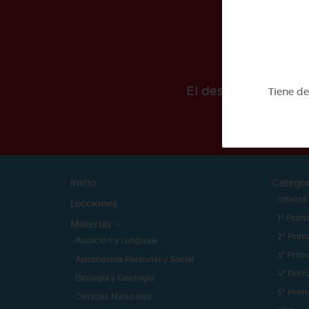
El desarollo de est
Tiene d
Inicio
Catego
- Infantil
Lecciones
- 1º Prim
Materias
- 2º Prim
- Audición y Lenguaje
- 3º Prim
- Autonomía Personal y Social
- 4º Prim
- Biología y Geología
- 5º Prim
- Ciencias Naturales