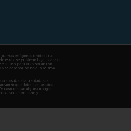
ogramas,imágenes o vídeos), al
de éstos, se publican bajo Licencia
e su uso para fines sin ánimo
tor y se compartan bajo la misma
responsable de la subida de
n advierte que deben ser usados
En caso de que alguna imagen,
chos, será eliminado y