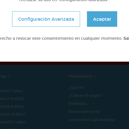
Configuración Avanzada
Aceptar
e proyecto ha sido posible gracias al mecenazgo de
erecho a revocar este consentimiento en cualquier momento.
Sa
rías
Pictoeduca
¿Qué es?
aria (6-7 años)
¿Cúal es el origen?
aria (7-8 años)
Finalidad
aria (8-9 años)
Funcionamiento
aria (9-10 años)
Lecciones Grupo Adapta
aria (10-11 años)