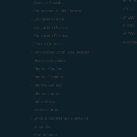
- 6º Prim
- Ciencias Sociales
- 1º ESO
- Conocimiento del Entorno
- 2º ESO
- Educación Física
- 3º ESO
- Educación Musical
- 4º ESO
- Educación Plástica
- Avanza
- Física y Química
- Habilidades Cognitivas Básicas
- Historias Sociales
- Idioma: Catalán
- Idioma: Euskera
- Idioma: Gallego
- Idioma: Inglés
- Informática
- Lectoescritura
- Lengua Castellana y Literatura
- Lenguaje
- Matemáticas