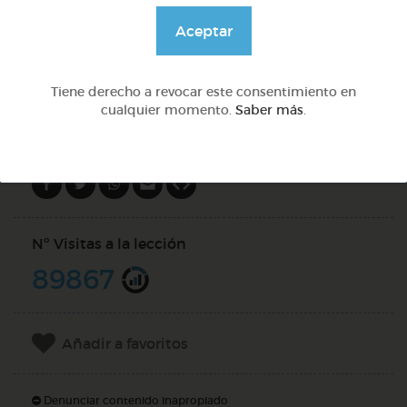
@GrupoAdapta
Aceptar
DOCS (2)
Tiene derecho a revocar este consentimiento en
cualquier momento.
Saber más
.
Compartir en
Nº Visitas a la lección
89867
Añadir a favoritos
Denunciar contenido inapropiado