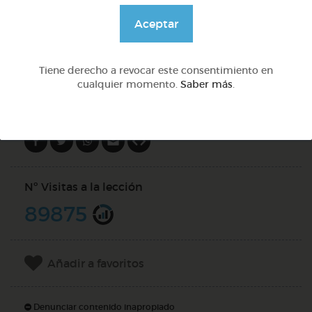
@GrupoAdapta
Aceptar
DOCS (2)
Tiene derecho a revocar este consentimiento en
cualquier momento.
Saber más
.
Compartir en
Nº Visitas a la lección
89875
Añadir a favoritos
Denunciar contenido inapropiado