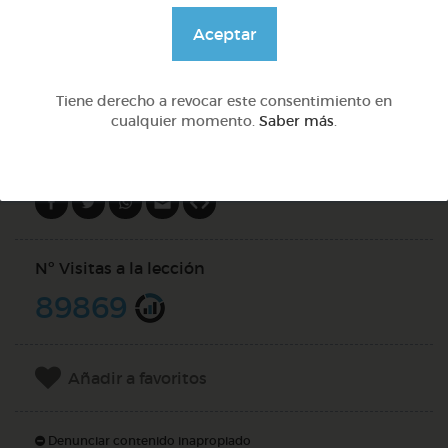
@GrupoAdapta
Aceptar
DOCS (2)
Tiene derecho a revocar este consentimiento en
cualquier momento.
Saber más
.
Compartir en
Nº Visitas a la lección
89869
Añadir a favoritos
Denunciar contenido inapropiado