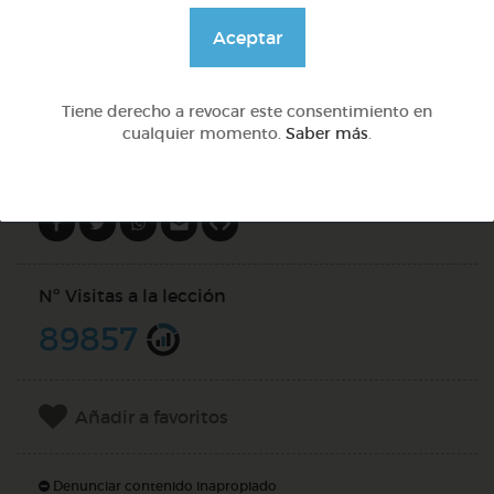
@GrupoAdapta
Aceptar
DOCS (2)
Tiene derecho a revocar este consentimiento en
cualquier momento.
Saber más
.
Compartir en
Nº Visitas a la lección
89857
Añadir a favoritos
Denunciar contenido inapropiado