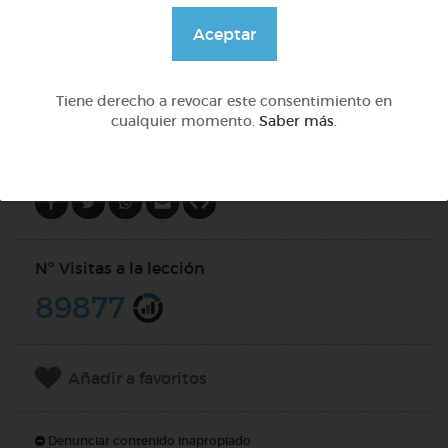
@GrupoAdapta
Aceptar
DOCS (2)
Tiene derecho a revocar este consentimiento en
cualquier momento.
Saber más
.
Compartir en
Nº Visitas a la lección
89877
Añadir a favoritos
Denunciar contenido inapropiado