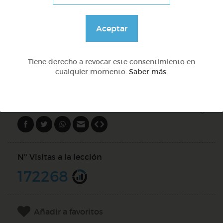
Preguntas con qué
Aceptar
@Webparaelespanol
Tiene derecho a revocar este consentimiento en
cualquier momento.
Saber más
.
DOCS (5)
Compartir en
Nº Visitas a la lección
172268
Añadir a favoritos