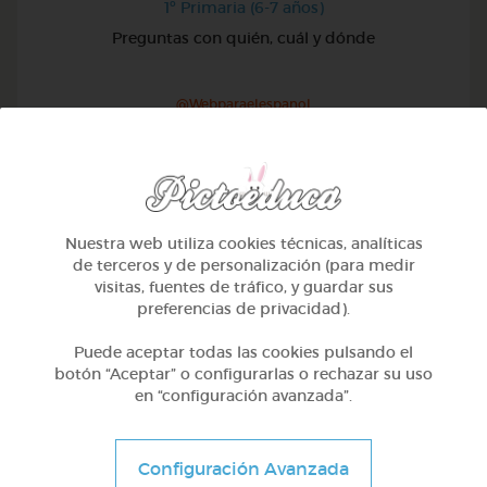
1º Primaria (6-7 años)
Preguntas con quién, cuál y dónde
@Webparaelespanol
Nuestra web utiliza cookies técnicas, analíticas
de terceros y de personalización (para medir
visitas, fuentes de tráfico, y guardar sus
preferencias de privacidad).
Puede aceptar todas las cookies pulsando el
botón “Aceptar” o configurarlas o rechazar su uso
en “configuración avanzada”.
1º Primaria (6-7 años)
Configuración Avanzada