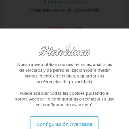
1º Primaria (6-7 años)
Preguntas con quién, cuál y dónde
@Webparaelespanol
Nuestra web utiliza cookies técnicas, analíticas
de terceros y de personalización (para medir
visitas, fuentes de tráfico, y guardar sus
preferencias de privacidad).
Puede aceptar todas las cookies pulsando el
botón “Aceptar” o configurarlas o rechazar su uso
en “configuración avanzada”.
1º Primaria (6-7 años)
Configuración Avanzada