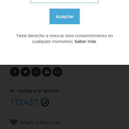
Preguntas con qué
Aceptar
@Webparaelespanol
Tiene derecho a revocar este consentimiento en
cualquier momento.
Saber más
.
DOCS (5)
Compartir en
Nº Visitas a la lección
172437
Añadir a favoritos