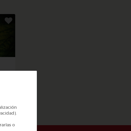
alización
vacidad).
rarlas o