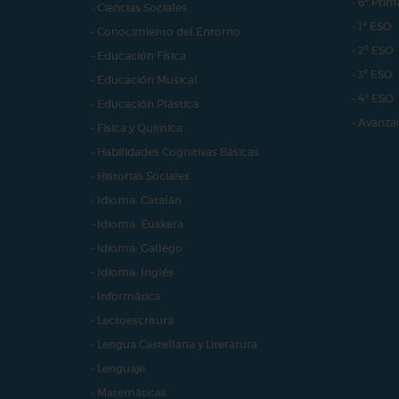
- 6º Prim
- Ciencias Sociales
- 1º ESO
- Conocimiento del Entorno
- 2º ESO
- Educación Física
- 3º ESO
- Educación Musical
- 4º ESO
- Educación Plástica
- Avanza
- Física y Química
- Habilidades Cognitivas Básicas
- Historias Sociales
- Idioma: Catalán
- Idioma: Euskera
- Idioma: Gallego
- Idioma: Inglés
- Informática
- Lectoescritura
- Lengua Castellana y Literatura
- Lenguaje
- Matemáticas