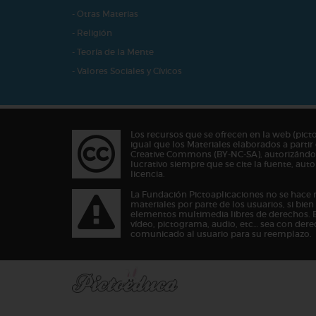
- Otras Materias
- Religión
- Teoría de la Mente
- Valores Sociales y Cívicos
Los recursos que se ofrecen en la web (pict
igual que los Materiales elaborados a partir 
Creative Commons (BY-NC-SA), autorizándos
lucrativo siempre que se cite la fuente, au
licencia.
La Fundación Pictoaplicaciones no se hace 
materiales por parte de los usuarios, si bie
elementos multimedia libres de derechos. 
vídeo, pictograma, audio, etc… sea con dere
comunicado al usuario para su reemplazo.