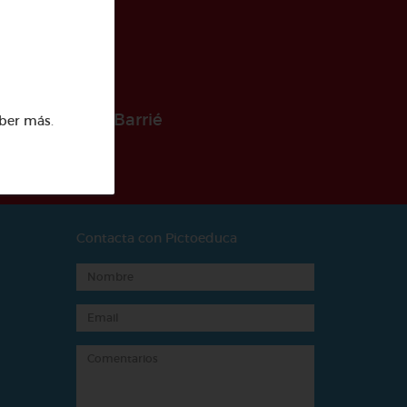
 la Fundación Barrié
ber más
.
Contacta con Pictoeduca