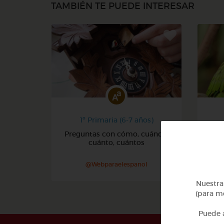
TAMBIÉN TE PUEDE INTERESAR
1º Primaria (6-7 años)
Preguntas con cómo, cuándo,
Pr
cuánto, cuántos
@Webparaelespanol
Nuestra 
(para me
Puede a