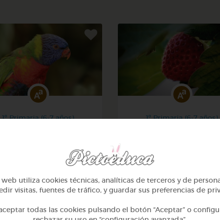
1º Primaria (6-7 años)
1º Primaria (6-7 años)
eguntas con quién, cuál y
Preguntas con qué
dónde
@Webparaelespanol
@Webparaelespanol
web utiliza cookies técnicas, analíticas de terceros y de person
dir visitas, fuentes de tráfico, y guardar sus preferencias de pri
ceptar todas las cookies pulsando el botón “Aceptar” o configu
rechazar su uso en “configuración avanzada”.