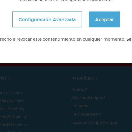
Configuración Avanzada
Aceptar
e proyecto ha sido posible gracias al mecenazgo de
erecho a revocar este consentimiento en cualquier momento.
Sa
rías
Pictoeduca
¿Qué es?
aria (6-7 años)
¿Cúal es el origen?
aria (7-8 años)
Finalidad
aria (8-9 años)
Funcionamiento
aria (9-10 años)
Lecciones Grupo Adapta
aria (10-11 años)