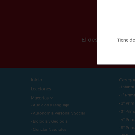
El desarollo de est
Tiene d
Inicio
Catego
- Infantil
Lecciones
- 1º Prim
Materias
- 2º Prim
- Audición y Lenguaje
- 3º Prim
- Autonomía Personal y Social
- 4º Prim
- Biología y Geología
- 5º Prim
- Ciencias Naturales