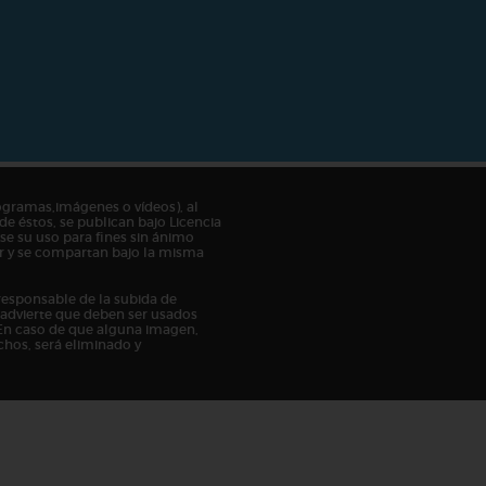
ogramas,imágenes o vídeos), al
de éstos, se publican bajo Licencia
e su uso para fines sin ánimo
tor y se compartan bajo la misma
responsable de la subida de
n advierte que deben ser usados
En caso de que alguna imagen,
chos, será eliminado y