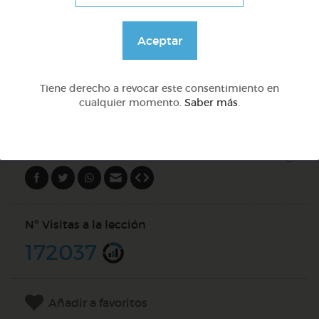
Preguntas con qué
Aceptar
@Webparaelespanol
Tiene derecho a revocar este consentimiento en
cualquier momento.
Saber más
.
DOCS (5)
Compartir en
Nº Visitas a la lección
172037
Añadir a favoritos