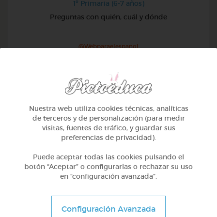
1º Primaria (6-7 años)
Preguntas con quién, cuál y dónde
@Webparaelespanol
Nuestra web utiliza cookies técnicas, analíticas
de terceros y de personalización (para medir
visitas, fuentes de tráfico, y guardar sus
preferencias de privacidad).
Puede aceptar todas las cookies pulsando el
botón “Aceptar” o configurarlas o rechazar su uso
en “configuración avanzada”.
1º Primaria (6-7 años)
Configuración Avanzada