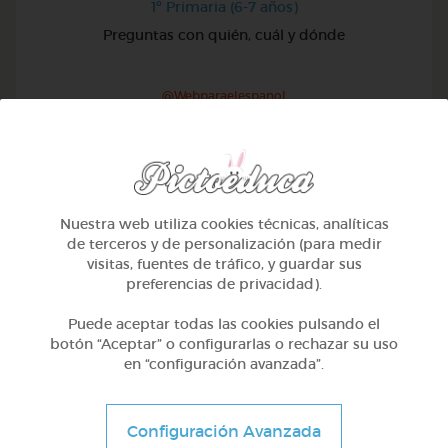
1º Primaria (6-7 años)
Preguntas con quién, cuál y dónde
@Webparaelespanol
Nuestra web utiliza cookies técnicas, analíticas
de terceros y de personalización (para medir
visitas, fuentes de tráfico, y guardar sus
preferencias de privacidad).
Puede aceptar todas las cookies pulsando el
botón “Aceptar” o configurarlas o rechazar su uso
en “configuración avanzada”.
1º Primaria (6-7 años)
Configuración Avanzada