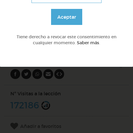
Preguntas con qué
Aceptar
@Webparaelespanol
Tiene derecho a revocar este consentimiento en
cualquier momento.
Saber más
.
DOCS (5)
Compartir en
Nº Visitas a la lección
172186
Añadir a favoritos