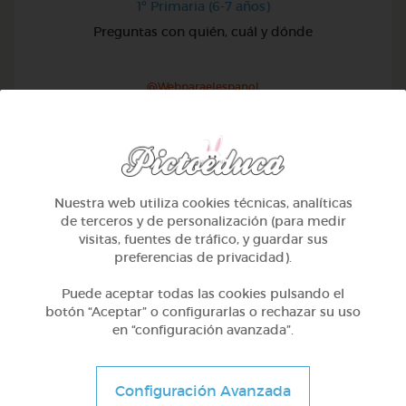
1º Primaria (6-7 años)
Preguntas con quién, cuál y dónde
@Webparaelespanol
Nuestra web utiliza cookies técnicas, analíticas
de terceros y de personalización (para medir
visitas, fuentes de tráfico, y guardar sus
preferencias de privacidad).
Puede aceptar todas las cookies pulsando el
botón “Aceptar” o configurarlas o rechazar su uso
en “configuración avanzada”.
1º Primaria (6-7 años)
Configuración Avanzada