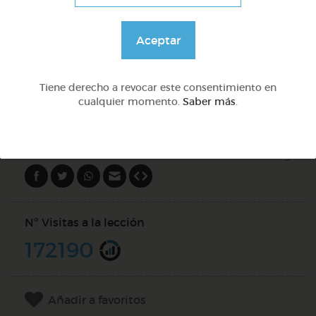
Preguntas con qué
Aceptar
@Webparaelespanol
Tiene derecho a revocar este consentimiento en
cualquier momento.
Saber más
.
DOCS (5)
Compartir en
Nº Visitas a la lección
172190
Añadir a favoritos