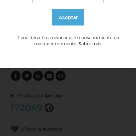
Preguntas con qué
Aceptar
@Webparaelespanol
Tiene derecho a revocar este consentimiento en
cualquier momento.
Saber más
.
DOCS (5)
Compartir en
Nº Visitas a la lección
172049
Añadir a favoritos