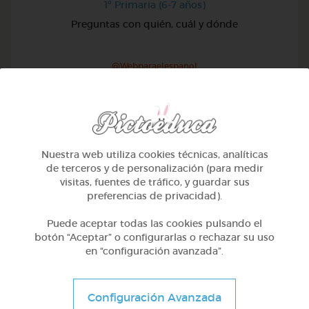
1º Primaria (6-7 años)
Preguntas con quién, cuál y dónde
@Webparaelespanol
Nuestra web utiliza cookies técnicas, analíticas
de terceros y de personalización (para medir
visitas, fuentes de tráfico, y guardar sus
preferencias de privacidad).
Puede aceptar todas las cookies pulsando el
botón “Aceptar” o configurarlas o rechazar su uso
en “configuración avanzada”.
1º Primaria (6-7 años)
Configuración Avanzada