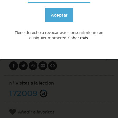
Preguntas con qué
Aceptar
@Webparaelespanol
Tiene derecho a revocar este consentimiento en
cualquier momento.
Saber más
.
DOCS (5)
Compartir en
Nº Visitas a la lección
172009
Añadir a favoritos