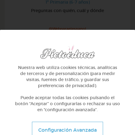
1º Primaria (6-7 años)
Preguntas con quién, cuál y dónde
@Webparaelespanol
Nuestra web utiliza cookies técnicas, analíticas
de terceros y de personalización (para medir
visitas, fuentes de tráfico, y guardar sus
preferencias de privacidad).
Puede aceptar todas las cookies pulsando el
botón “Aceptar” o configurarlas o rechazar su uso
en “configuración avanzada”.
1º Primaria (6-7 años)
Configuración Avanzada