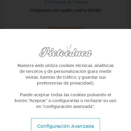
1º Primaria (6-7 años)
Preguntas con quién, cuál y dónde
@Webparaelespanol
Nuestra web utiliza cookies técnicas, analíticas
de terceros y de personalización (para medir
visitas, fuentes de tráfico, y guardar sus
preferencias de privacidad).
Puede aceptar todas las cookies pulsando el
botón “Aceptar” o configurarlas o rechazar su uso
en “configuración avanzada”.
1º Primaria (6-7 años)
Configuración Avanzada