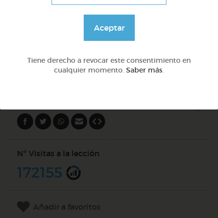
Preguntas con qué
Aceptar
@Webparaelespanol
Tiene derecho a revocar este consentimiento en
cualquier momento.
Saber más
.
DOCS (5)
Compartir en
Nº Visitas a la lección
172155
Añadir a favoritos