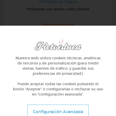
1º Primaria (6-7 años)
Preguntas con quién, cuál y dónde
@Webparaelespanol
Nuestra web utiliza cookies técnicas, analíticas
de terceros y de personalización (para medir
visitas, fuentes de tráfico, y guardar sus
preferencias de privacidad).
Puede aceptar todas las cookies pulsando el
botón “Aceptar” o configurarlas o rechazar su uso
en “configuración avanzada”.
1º Primaria (6-7 años)
Configuración Avanzada