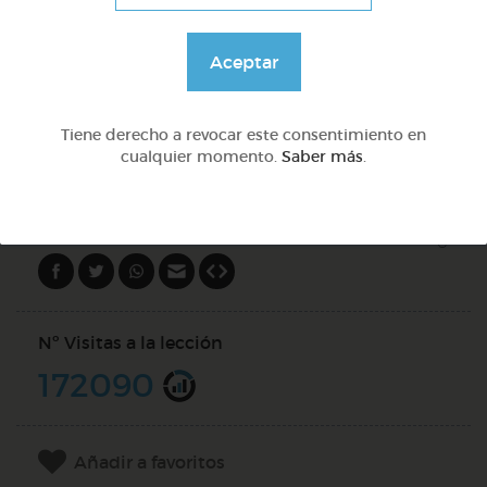
Preguntas con qué
Aceptar
@Webparaelespanol
Tiene derecho a revocar este consentimiento en
cualquier momento.
Saber más
.
DOCS (5)
Compartir en
Nº Visitas a la lección
172090
Añadir a favoritos