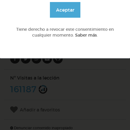
@Alexabperez
Aceptar
DOCS (4)
Tiene derecho a revocar este consentimiento en
cualquier momento.
Saber más
.
Compartir en
Nº Visitas a la lección
161187
Añadir a favoritos
Denunciar contenido inapropiado