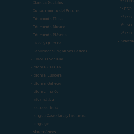
- 6º Prim
- Ciencias Sociales
- 1º ESO
- Conocimiento del Entorno
- 2º ESO
- Educación Física
- 3º ESO
- Educación Musical
- 4º ESO
- Educación Plástica
- Avanza
- Física y Química
- Habilidades Cognitivas Básicas
- Historias Sociales
- Idioma: Catalán
- Idioma: Euskera
- Idioma: Gallego
- Idioma: Inglés
- Informática
- Lectoescritura
- Lengua Castellana y Literatura
- Lenguaje
- Matemáticas