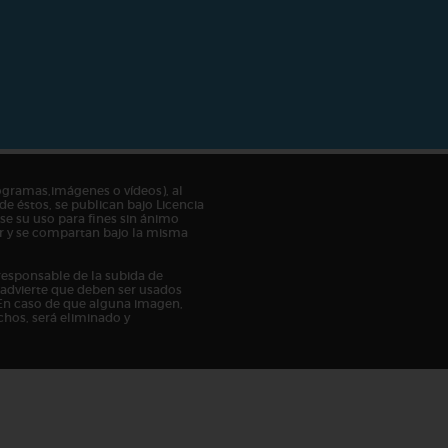
ogramas,imágenes o vídeos), al
de éstos, se publican bajo Licencia
e su uso para fines sin ánimo
tor y se compartan bajo la misma
responsable de la subida de
n advierte que deben ser usados
En caso de que alguna imagen,
chos, será eliminado y