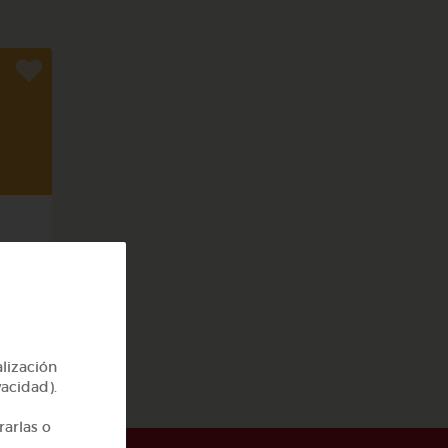
alización
vacidad).
rarlas o