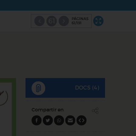
PÁGINAS
61
61/191
DOCS (4)
Compartir en