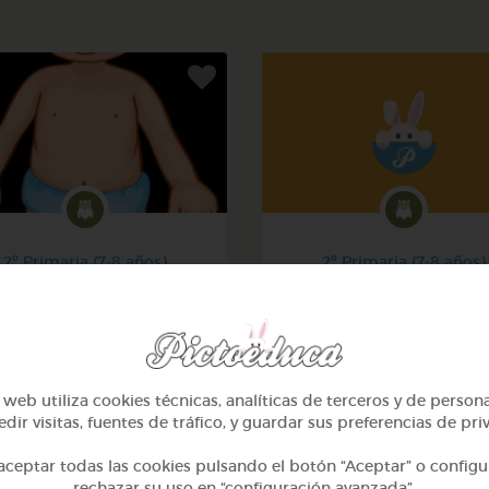
2º Primaria (7-8 años)
2º Primaria (7-8 años)
El cuerpo humano
Las plantas
@denismoyano
@Alexabperez
web utiliza cookies técnicas, analíticas de terceros y de person
dir visitas, fuentes de tráfico, y guardar sus preferencias de pri
ceptar todas las cookies pulsando el botón “Aceptar” o configu
rechazar su uso en “configuración avanzada”.