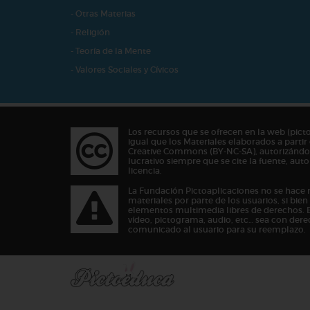
- Otras Materias
- Religión
- Teoría de la Mente
- Valores Sociales y Cívicos
Los recursos que se ofrecen en la web (pict
igual que los Materiales elaborados a partir 
Creative Commons (BY-NC-SA), autorizándos
lucrativo siempre que se cite la fuente, au
licencia.
La Fundación Pictoaplicaciones no se hace 
materiales por parte de los usuarios, si bie
elementos multimedia libres de derechos. 
vídeo, pictograma, audio, etc… sea con dere
comunicado al usuario para su reemplazo.