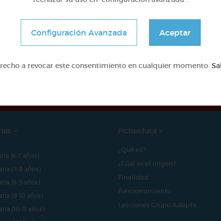
Configuración Avanzada
Aceptar
e proyecto ha sido posible gracias al mecenazgo de
erecho a revocar este consentimiento en cualquier momento.
Sa
rías
Pictoeduca
¿Qué es?
aria (6-7 años)
¿Cúal es el origen?
aria (7-8 años)
Finalidad
aria (8-9 años)
Funcionamiento
aria (9-10 años)
Lecciones Grupo Adapta
aria (10-11 años)