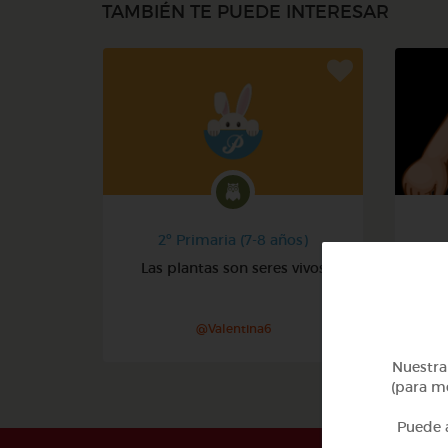
TAMBIÉN TE PUEDE INTERESAR
2º Primaria (7-8 años)
Las plantas son seres vivos
@Valentina6
Nuestra 
(para me
Puede a