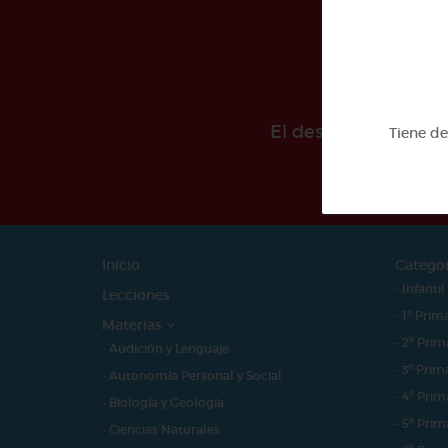
El desarollo de est
Tiene d
Inicio
Catego
- Infantil
Lecciones
- 1º Prim
Materias
- 2º Prim
- Audición y Lenguaje
- 3º Prim
- Autonomía Personal y Social
- 4º Prim
- Biología y Geología
- 5º Prim
- Ciencias Naturales