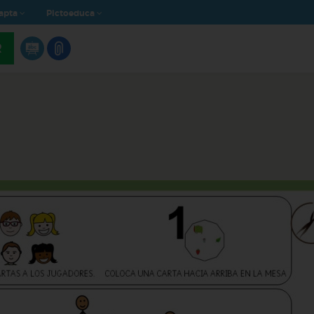
apta
Pictoeduca
R