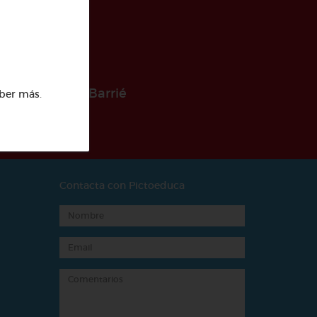
 la Fundación Barrié
ber más
.
Contacta con Pictoeduca