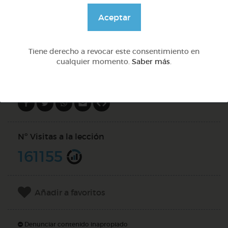
@Alexabperez
Aceptar
DOCS (4)
Tiene derecho a revocar este consentimiento en
cualquier momento.
Saber más
.
Compartir en
Nº Visitas a la lección
161155
Añadir a favoritos
Denunciar contenido inapropiado