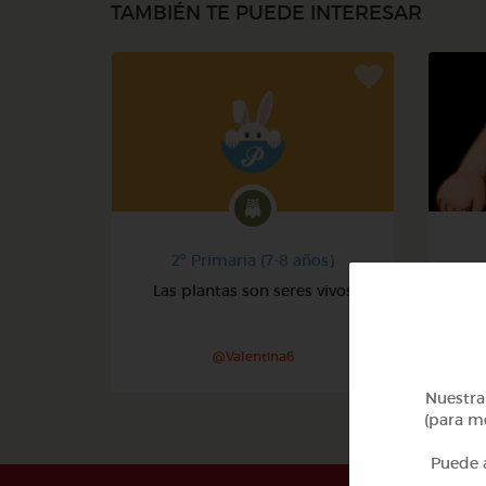
TAMBIÉN TE PUEDE INTERESAR
2º Primaria (7-8 años)
Las plantas son seres vivos
@Valentina6
Nuestra 
(para me
Puede a