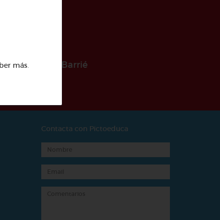
 la Fundación Barrié
ber más
.
Contacta con Pictoeduca