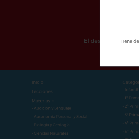
El desarollo de est
Tiene d
Inicio
Catego
- Infantil
Lecciones
- 1º Prim
Materias
- 2º Prim
- Audición y Lenguaje
- 3º Prim
- Autonomía Personal y Social
- 4º Prim
- Biología y Geología
- 5º Prim
- Ciencias Naturales