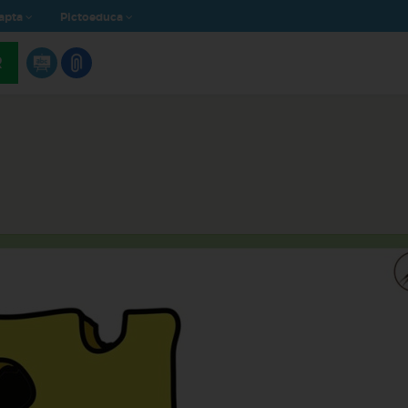
apta
Pictoeduca
R