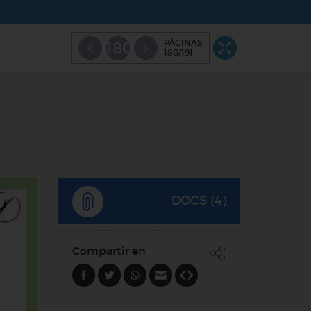
PÁGINAS
180
180/191
DOCS (4)
Compartir en