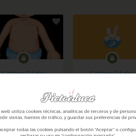
2º Primaria (7-8 años)
2º Primaria (7-8 años)
El cuerpo humano
Las plantas
@denismoyano
@Alexabperez
web utiliza cookies técnicas, analíticas de terceros y de person
dir visitas, fuentes de tráfico, y guardar sus preferencias de pri
ceptar todas las cookies pulsando el botón “Aceptar” o configu
rechazar su uso en “configuración avanzada”.