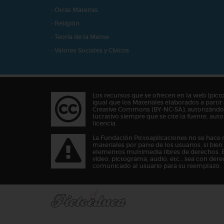
- Otras Materias
- Religión
- Teoría de la Mente
- Valores Sociales y Cívicos
Los recursos que se ofrecen en la web (pict
igual que los Materiales elaborados a partir 
Creative Commons (BY-NC-SA), autorizándos
lucrativo siempre que se cite la fuente, au
licencia.
La Fundación Pictoaplicaciones no se hace 
materiales por parte de los usuarios, si bie
elementos multimedia libres de derechos. 
vídeo, pictograma, audio, etc… sea con dere
comunicado al usuario para su reemplazo.