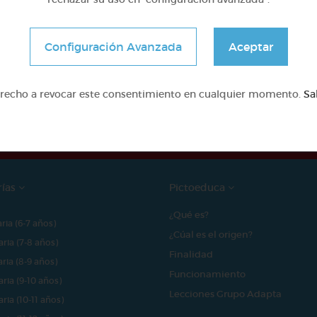
Configuración Avanzada
Aceptar
e proyecto ha sido posible gracias al mecenazgo de
erecho a revocar este consentimiento en cualquier momento.
Sa
rías
Pictoeduca
¿Qué es?
aria (6-7 años)
¿Cúal es el origen?
aria (7-8 años)
Finalidad
aria (8-9 años)
Funcionamiento
aria (9-10 años)
Lecciones Grupo Adapta
aria (10-11 años)