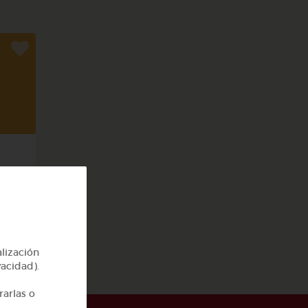
alización
vacidad).
rarlas o