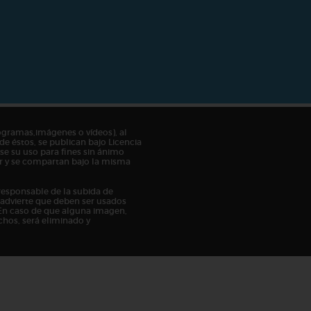
ogramas,imágenes o vídeos), al
de éstos, se publican bajo Licencia
e su uso para fines sin ánimo
tor y se compartan bajo la misma
responsable de la subida de
n advierte que deben ser usados
En caso de que alguna imagen,
chos, será eliminado y