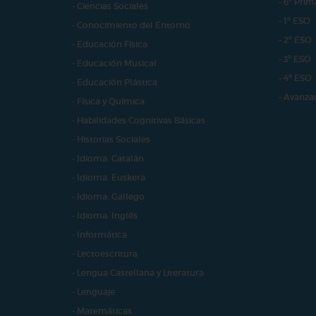
- 6º Prim
- Ciencias Sociales
- 1º ESO
- Conocimiento del Entorno
- 2º ESO
- Educación Física
- 3º ESO
- Educación Musical
- 4º ESO
- Educación Plástica
- Avanza
- Física y Química
- Habilidades Cognitivas Básicas
- Historias Sociales
- Idioma: Catalán
- Idioma: Euskera
- Idioma: Gallego
- Idioma: Inglés
- Informática
- Lectoescritura
- Lengua Castellana y Literatura
- Lenguaje
- Matemáticas