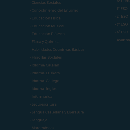
- 6º Prim
- Ciencias Sociales
- 1º ESO
- Conocimiento del Entorno
- 2º ESO
- Educación Física
- 3º ESO
- Educación Musical
- 4º ESO
- Educación Plástica
- Avanza
- Física y Química
- Habilidades Cognitivas Básicas
- Historias Sociales
- Idioma: Catalán
- Idioma: Euskera
- Idioma: Gallego
- Idioma: Inglés
- Informática
- Lectoescritura
- Lengua Castellana y Literatura
- Lenguaje
- Matemáticas