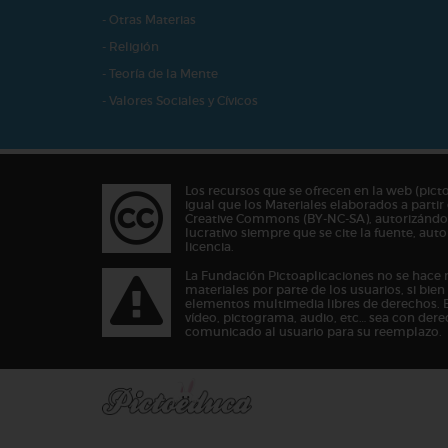
- Otras Materias
- Religión
- Teoría de la Mente
- Valores Sociales y Cívicos
Los recursos que se ofrecen en la web (pict
igual que los Materiales elaborados a partir 
Creative Commons (BY-NC-SA), autorizándos
lucrativo siempre que se cite la fuente, au
licencia.
La Fundación Pictoaplicaciones no se hace 
materiales por parte de los usuarios, si bie
elementos multimedia libres de derechos. 
vídeo, pictograma, audio, etc… sea con dere
comunicado al usuario para su reemplazo.