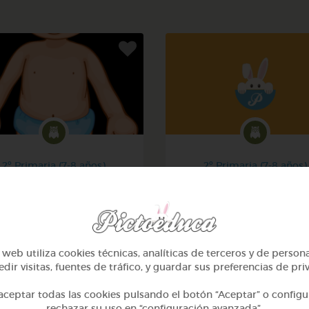
2º Primaria (7-8 años)
2º Primaria (7-8 años)
El cuerpo humano
Las plantas
@denismoyano
@Alexabperez
web utiliza cookies técnicas, analíticas de terceros y de person
dir visitas, fuentes de tráfico, y guardar sus preferencias de pri
ceptar todas las cookies pulsando el botón “Aceptar” o configu
rechazar su uso en “configuración avanzada”.