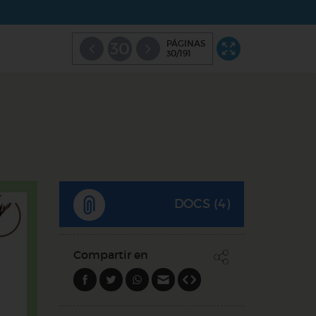
PÁGINAS
30
30/191
DOCS (4)
Compartir en