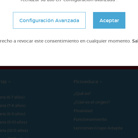
Configuración Avanzada
Aceptar
e proyecto ha sido posible gracias al mecenazgo de
erecho a revocar este consentimiento en cualquier momento.
Sa
rías
Pictoeduca
¿Qué es?
aria (6-7 años)
¿Cúal es el origen?
aria (7-8 años)
Finalidad
aria (8-9 años)
Funcionamiento
aria (9-10 años)
Lecciones Grupo Adapta
aria (10-11 años)