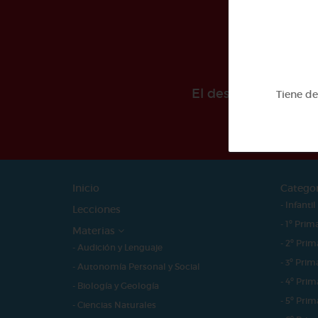
El desarollo de est
Tiene d
Inicio
Catego
- Infantil
Lecciones
- 1º Prim
Materias
- 2º Prim
- Audición y Lenguaje
- 3º Prim
- Autonomía Personal y Social
- 4º Prim
- Biología y Geología
- 5º Prim
- Ciencias Naturales