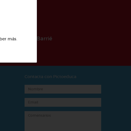
 la Fundación Barrié
ber más
.
Contacta con Pictoeduca