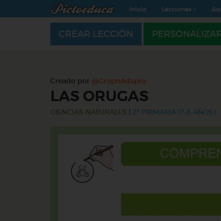
Inicio
Lecciones
Ad
CREAR LECCIÓN
PERSONALIZA
Creado por
@GrupoAdapta
LAS ORUGAS
CIENCIAS NATURALES
|
2º PRIMARIA (7-8 AÑOS)