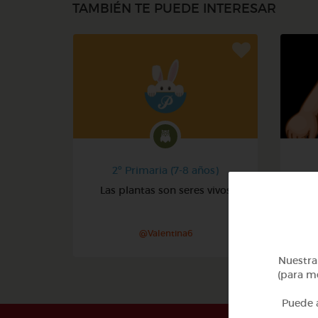
TAMBIÉN TE PUEDE INTERESAR
2º Primaria (7-8 años)
Las plantas son seres vivos
@Valentina6
Nuestra 
(para me
Puede a