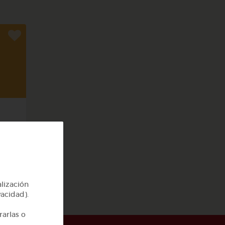
alización
vacidad).
rarlas o