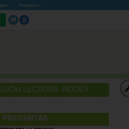
apta
Pictoeduca
R