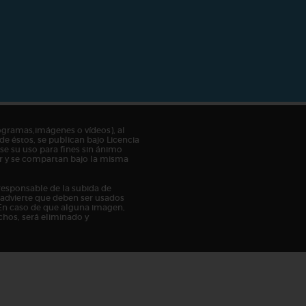
ogramas,imágenes o vídeos), al
de éstos, se publican bajo Licencia
e su uso para fines sin ánimo
tor y se compartan bajo la misma
responsable de la subida de
n advierte que deben ser usados
En caso de que alguna imagen,
chos, será eliminado y