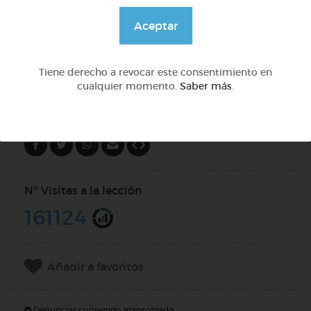
@Alexabperez
Aceptar
Tiene derecho a revocar este consentimiento en
DOCS (4)
cualquier momento.
Saber más
.
Compartir en
Nº Visitas a la lección
161124
Añadir a favoritos
Denunciar contenido inapropiado