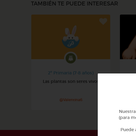
TAMBIÉN TE PUEDE INTERESAR
2º Primaria (7-8 años)
Las plantas son seres vivos
@Valentina6
Nuestra 
(para me
Puede a