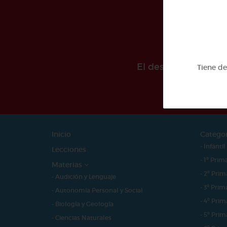
El desarollo de est
Tiene d
Inicio
Catego
- Infantil
Lecciones
- 1º Prim
Materias
- 2º Prim
- Audición y Lenguaje
- 3º Prim
- Autonomía Personal y Social
- 4º Prim
- Biología y Geología
- 5º Prim
- Ciencias Naturales