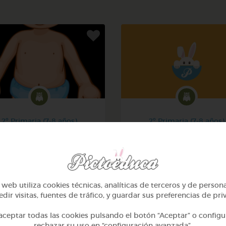
2º Primaria (7-8 años)
2º Primaria (7-8 años)
El cuerpo humano
Las plantas
@denismoyano
@Alexabperez
web utiliza cookies técnicas, analíticas de terceros y de person
dir visitas, fuentes de tráfico, y guardar sus preferencias de pri
ceptar todas las cookies pulsando el botón “Aceptar” o configu
rechazar su uso en “configuración avanzada”.