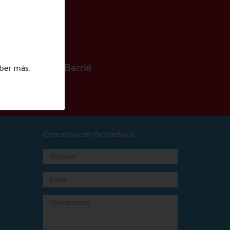
 la Fundación Barrié
ber más
.
Contacta con Pictoeduca