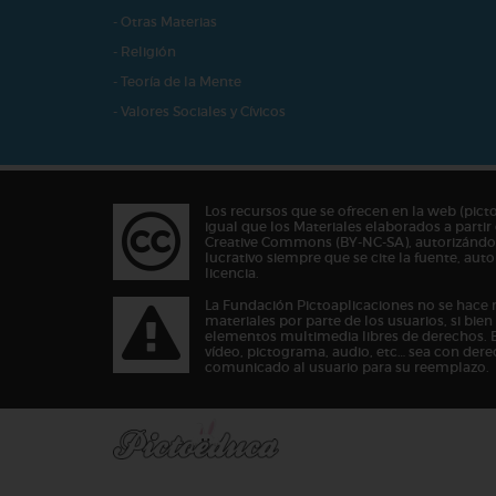
- Otras Materias
- Religión
- Teoría de la Mente
- Valores Sociales y Cívicos
Los recursos que se ofrecen en la web (pict
igual que los Materiales elaborados a partir 
Creative Commons (BY-NC-SA), autorizándos
lucrativo siempre que se cite la fuente, au
licencia.
La Fundación Pictoaplicaciones no se hace 
materiales por parte de los usuarios, si bie
elementos multimedia libres de derechos. 
vídeo, pictograma, audio, etc… sea con dere
comunicado al usuario para su reemplazo.