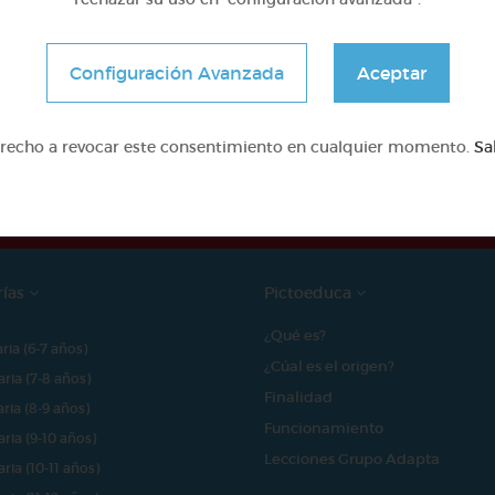
Configuración Avanzada
Aceptar
e proyecto ha sido posible gracias al mecenazgo de
erecho a revocar este consentimiento en cualquier momento.
Sa
rías
Pictoeduca
¿Qué es?
aria (6-7 años)
¿Cúal es el origen?
aria (7-8 años)
Finalidad
aria (8-9 años)
Funcionamiento
aria (9-10 años)
Lecciones Grupo Adapta
aria (10-11 años)