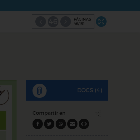
PÁGINAS
46
46/191
DOCS (4)
Compartir en