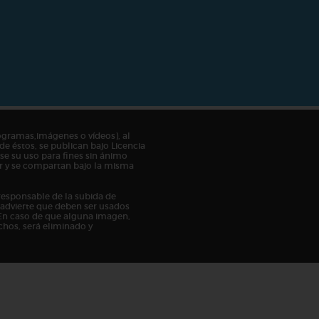
ogramas,imágenes o vídeos), al
de éstos, se publican bajo Licencia
e su uso para fines sin ánimo
tor y se compartan bajo la misma
responsable de la subida de
n advierte que deben ser usados
En caso de que alguna imagen,
chos, será eliminado y