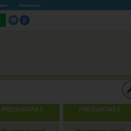
apta
Pictoeduca
R