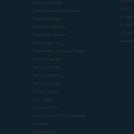
- 6º Prim
- Ciencias Sociales
- 1º ESO
- Conocimiento del Entorno
- 2º ESO
- Educación Física
- 3º ESO
- Educación Musical
- 4º ESO
- Educación Plástica
- Avanza
- Física y Química
- Habilidades Cognitivas Básicas
- Historias Sociales
- Idioma: Catalán
- Idioma: Euskera
- Idioma: Gallego
- Idioma: Inglés
- Informática
- Lectoescritura
- Lengua Castellana y Literatura
- Lenguaje
- Matemáticas