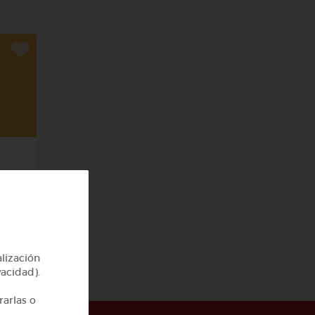
alización
vacidad).
rarlas o