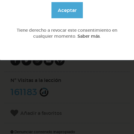
@Alexabperez
Aceptar
DOCS (4)
Tiene derecho a revocar este consentimiento en
cualquier momento.
Saber más
.
Compartir en
Nº Visitas a la lección
161183
Añadir a favoritos
Denunciar contenido inapropiado