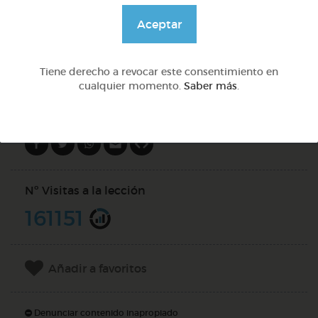
@Alexabperez
Aceptar
DOCS (4)
Tiene derecho a revocar este consentimiento en
cualquier momento.
Saber más
.
Compartir en
Nº Visitas a la lección
161151
Añadir a favoritos
Denunciar contenido inapropiado