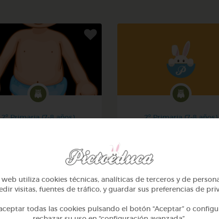
2º Primaria (7-8 años)
2º Primaria (7-8 años)
El cuerpo humano
Las plantas
@denismoyano
@Alexabperez
web utiliza cookies técnicas, analíticas de terceros y de person
dir visitas, fuentes de tráfico, y guardar sus preferencias de pri
ceptar todas las cookies pulsando el botón “Aceptar” o configu
rechazar su uso en “configuración avanzada”.