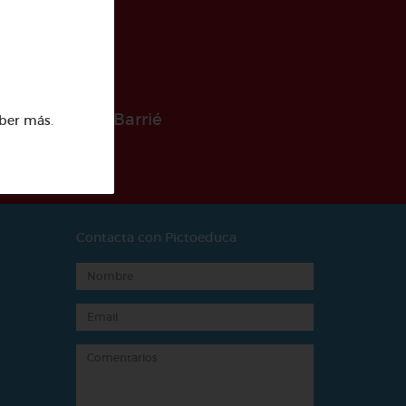
 la Fundación Barrié
ber más
.
Contacta con Pictoeduca