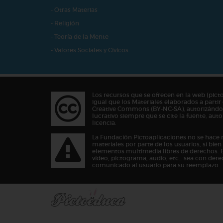
- Otras Materias
- Religión
- Teoría de la Mente
- Valores Sociales y Cívicos
Los recursos que se ofrecen en la web (pict
igual que los Materiales elaborados a partir 
Creative Commons (BY-NC-SA), autorizándos
lucrativo siempre que se cite la fuente, au
licencia.
La Fundación Pictoaplicaciones no se hace 
materiales por parte de los usuarios, si bie
elementos multimedia libres de derechos. 
vídeo, pictograma, audio, etc… sea con dere
comunicado al usuario para su reemplazo.