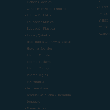
- 6º Prim
- Ciencias Sociales
- 1º ESO
- Conocimiento del Entorno
- 2º ESO
- Educación Física
- 3º ESO
- Educación Musical
- 4º ESO
- Educación Plástica
- Avanza
- Física y Química
- Habilidades Cognitivas Básicas
- Historias Sociales
- Idioma: Catalán
- Idioma: Euskera
- Idioma: Gallego
- Idioma: Inglés
- Informática
- Lectoescritura
- Lengua Castellana y Literatura
- Lenguaje
- Matemáticas