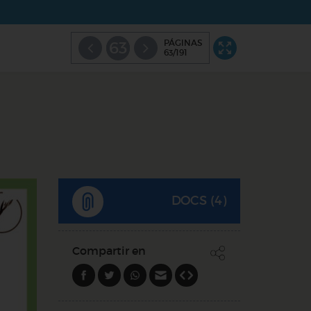
PÁGINAS
63
63/191
DOCS (4)
Compartir en