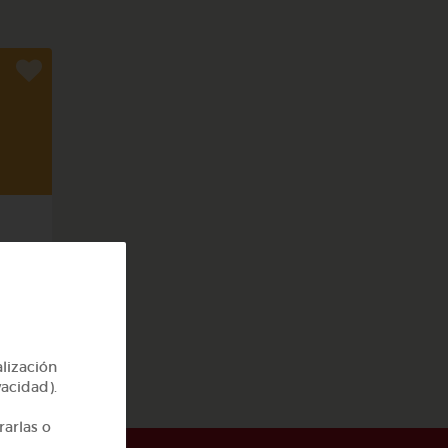
alización
vacidad).
rarlas o