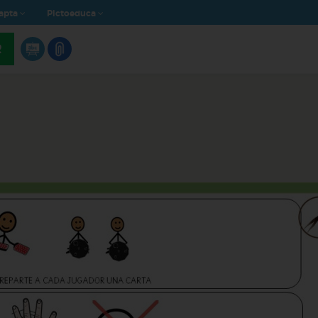
apta
Pictoeduca
R