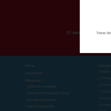
El desarollo de est
Tiene d
Inicio
Catego
- Infantil
Lecciones
- 1º Prim
Materias
- 2º Prim
- Audición y Lenguaje
- 3º Prim
- Autonomía Personal y Social
- 4º Prim
- Biología y Geología
- 5º Prim
- Ciencias Naturales