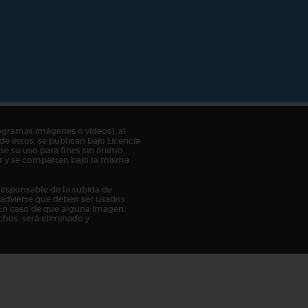
ogramas,imágenes o vídeos), al
de éstos, se publican bajo Licencia
e su uso para fines sin ánimo
tor y se compartan bajo la misma
responsable de la subida de
n advierte que deben ser usados
En caso de que alguna imagen,
chos, será eliminado y