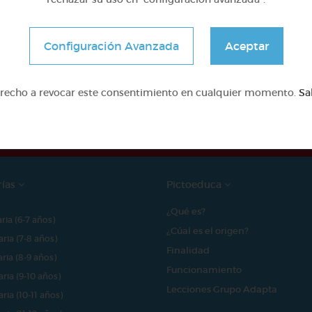
Configuración Avanzada
Aceptar
e proyecto ha sido posible gracias al mecenazgo de
erecho a revocar este consentimiento en cualquier momento.
Sa
rías
Pictoeduca
¿Qué es?
aria (6-7 años)
¿Cúal es el origen?
aria (7-8 años)
Finalidad
aria (8-9 años)
Funcionamiento
aria (9-10 años)
Lecciones Grupo Adapta
aria (10-11 años)