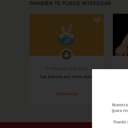
TAMBIÉN TE PUEDE INTERESAR
2º Primaria (7-8 años)
Las plantas son seres vivos
@Valentina6
Nuestra 
(para me
Puede a