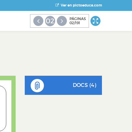
Ver en pictoeduca.com
PÁGINAS
02
02/191
DOCS (4)