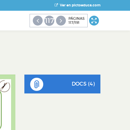
Ver en pictoeduca.com
PÁGINAS
117
117/191
DOCS (4)