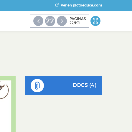
Ver en pictoeduca.com
PÁGINAS
22
22/191
DOCS (4)