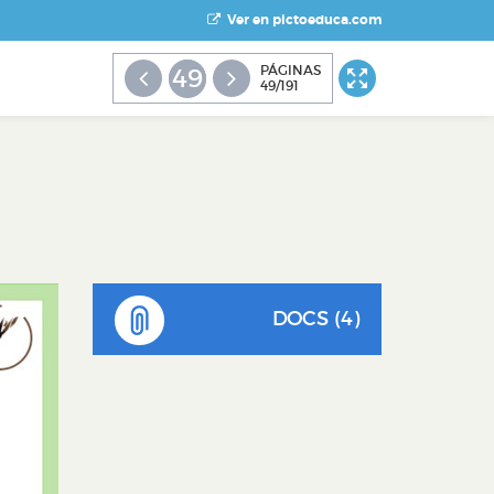
Ver en pictoeduca.com
PÁGINAS
49
49/191
DOCS (4)