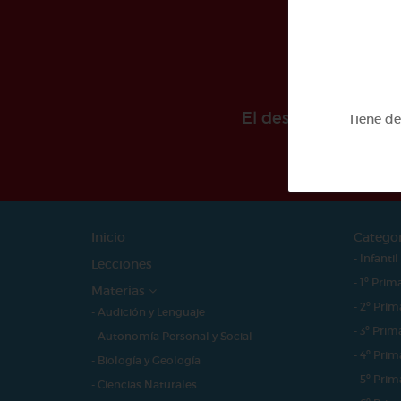
El desarollo de est
Tiene d
Inicio
Catego
- Infantil
Lecciones
- 1º Prim
Materias
- 2º Prim
- Audición y Lenguaje
- 3º Prim
- Autonomía Personal y Social
- 4º Prim
- Biología y Geología
- 5º Prim
- Ciencias Naturales