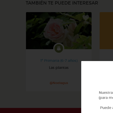
TAMBIÉN TE PUEDE INTERESAR
1º Primaria (6-7 años)
Las plantas
@Noeliagus
Nuestra 
(para me
Puede a