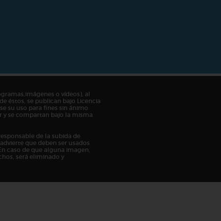
ogramas,imágenes o vídeos), al
de éstos, se publican bajo Licencia
e su uso para fines sin ánimo
tor y se compartan bajo la misma
responsable de la subida de
n advierte que deben ser usados
En caso de que alguna imagen,
chos, será eliminado y