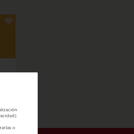
rpo
alización
vacidad).
rarlas o