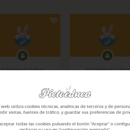
1º Primaria (6-7 años)
1º Primaria (6-7 años)
Mi mascota
Conociendo nuestro cue
@yose
@pupito
web utiliza cookies técnicas, analíticas de terceros y de person
dir visitas, fuentes de tráfico, y guardar sus preferencias de pri
ceptar todas las cookies pulsando el botón “Aceptar” o configu
rechazar su uso en “configuración avanzada”.