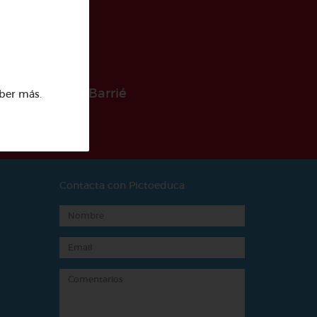
 la Fundación Barrié
ber más
.
Contacta con Pictoeduca