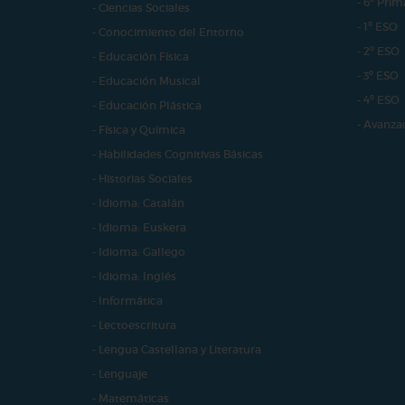
- 6º Prim
- Ciencias Sociales
- 1º ESO
- Conocimiento del Entorno
- 2º ESO
- Educación Física
- 3º ESO
- Educación Musical
- 4º ESO
- Educación Plástica
- Avanza
- Física y Química
- Habilidades Cognitivas Básicas
- Historias Sociales
- Idioma: Catalán
- Idioma: Euskera
- Idioma: Gallego
- Idioma: Inglés
- Informática
- Lectoescritura
- Lengua Castellana y Literatura
- Lenguaje
- Matemáticas