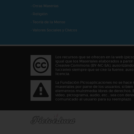
- Otras Materias
- Religión
- Teoría de la Mente
- Valores Sociales y Cívicos
Los recursos que se ofrecen en la web (pict
igual que los Materiales elaborados a partir 
Creative Commons (BY-NC-SA), autorizándos
lucrativo siempre que se cite la fuente, au
licencia.
La Fundación Pictoaplicaciones no se hace 
materiales por parte de los usuarios, si bie
elementos multimedia libres de derechos. 
vídeo, pictograma, audio, etc… sea con dere
comunicado al usuario para su reemplazo.