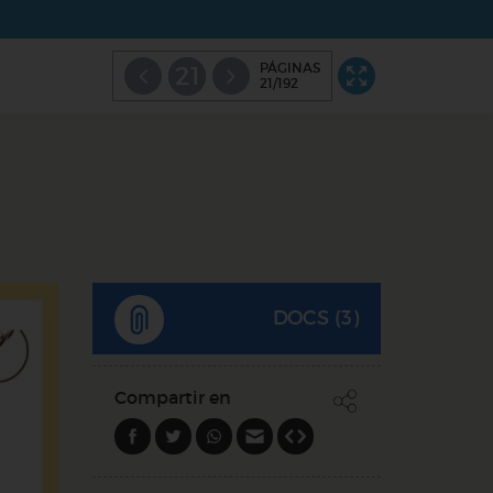
PÁGINAS
21
21/192
DOCS (3)
Compartir en