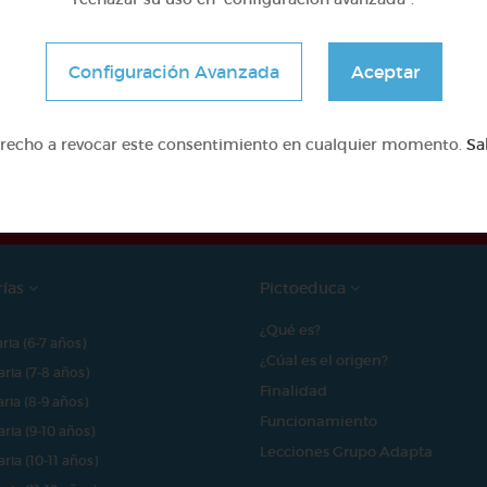
Configuración Avanzada
Aceptar
e proyecto ha sido posible gracias al mecenazgo de
erecho a revocar este consentimiento en cualquier momento.
Sa
rías
Pictoeduca
¿Qué es?
aria (6-7 años)
¿Cúal es el origen?
aria (7-8 años)
Finalidad
aria (8-9 años)
Funcionamiento
aria (9-10 años)
Lecciones Grupo Adapta
aria (10-11 años)