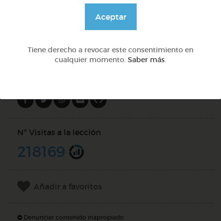
@pupito
Aceptar
DOCS (3)
Tiene derecho a revocar este consentimiento en
cualquier momento.
Saber más
.
Compartir en
Nº Visitas a la lección
218169
Añadir a favoritos
Denunciar contenido inapropiado