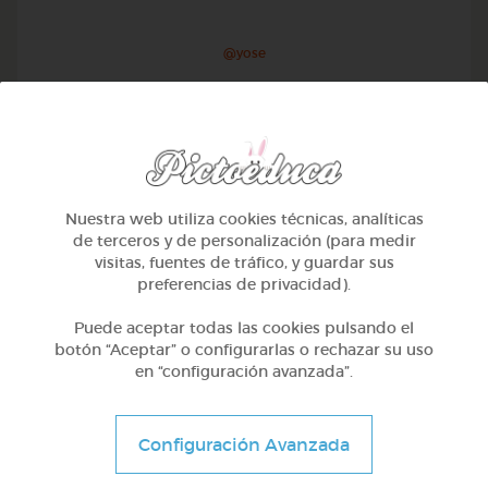
@yose
Nuestra web utiliza cookies técnicas, analíticas
de terceros y de personalización (para medir
visitas, fuentes de tráfico, y guardar sus
preferencias de privacidad).
Puede aceptar todas las cookies pulsando el
botón “Aceptar” o configurarlas o rechazar su uso
en “configuración avanzada”.
1º Primaria (6-7 años)
Conociendo nuestro cuerpo
Configuración Avanzada