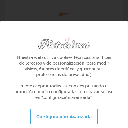
@yose
Nuestra web utiliza cookies técnicas, analíticas
de terceros y de personalización (para medir
visitas, fuentes de tráfico, y guardar sus
preferencias de privacidad).
Puede aceptar todas las cookies pulsando el
botón “Aceptar” o configurarlas o rechazar su uso
en “configuración avanzada”.
1º Primaria (6-7 años)
Conociendo nuestro cuerpo
Configuración Avanzada