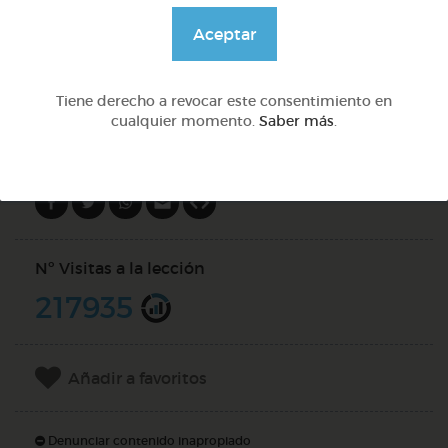
@pupito
Aceptar
DOCS (3)
Tiene derecho a revocar este consentimiento en
cualquier momento.
Saber más
.
Compartir en
Nº Visitas a la lección
217935
Añadir a favoritos
Denunciar contenido inapropiado