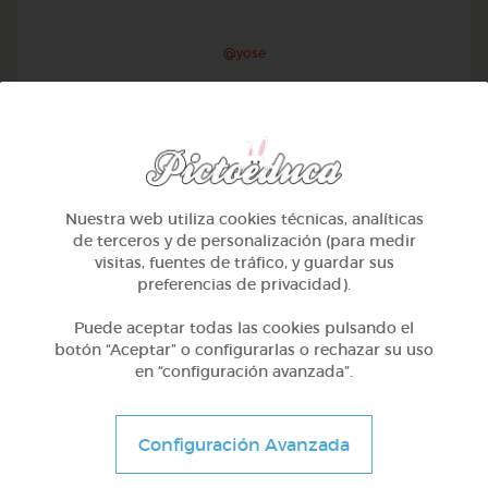
@yose
Nuestra web utiliza cookies técnicas, analíticas
de terceros y de personalización (para medir
visitas, fuentes de tráfico, y guardar sus
preferencias de privacidad).
Puede aceptar todas las cookies pulsando el
botón “Aceptar” o configurarlas o rechazar su uso
en “configuración avanzada”.
1º Primaria (6-7 años)
Conociendo nuestro cuerpo
Configuración Avanzada