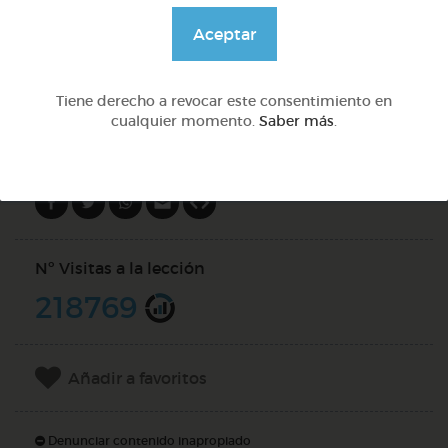
@pupito
Aceptar
DOCS (3)
Tiene derecho a revocar este consentimiento en
cualquier momento.
Saber más
.
Compartir en
Nº Visitas a la lección
218769
Añadir a favoritos
Denunciar contenido inapropiado