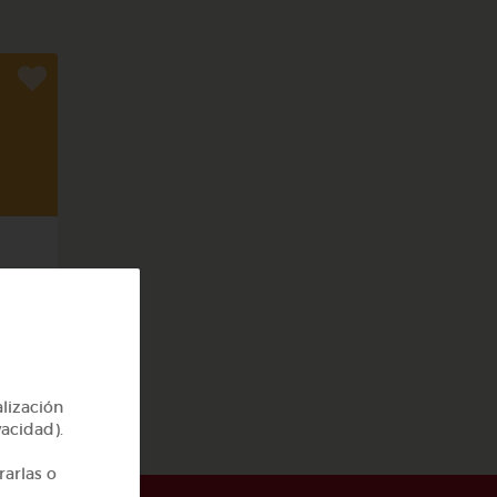
rpo
alización
vacidad).
rarlas o