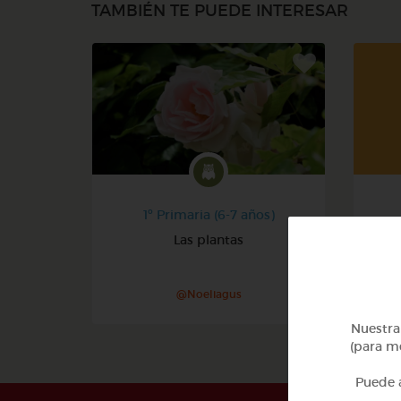
TAMBIÉN TE PUEDE INTERESAR
1º Primaria (6-7 años)
Las plantas
@Noeliagus
Nuestra 
(para me
Puede a