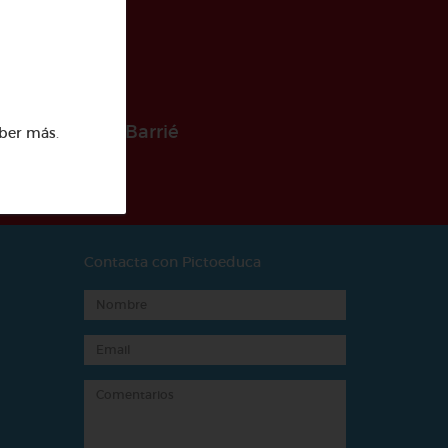
 la Fundación Barrié
ber más
.
Contacta con Pictoeduca