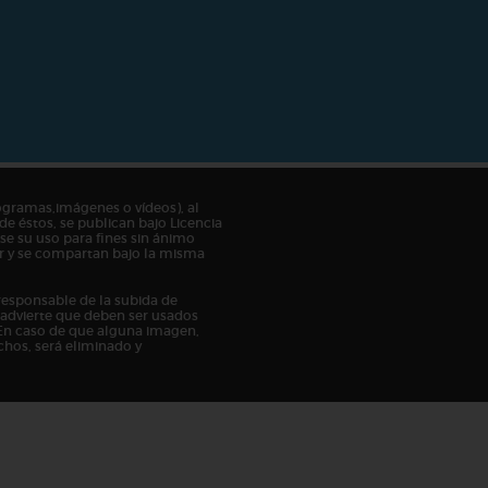
ogramas,imágenes o vídeos), al
de éstos, se publican bajo Licencia
e su uso para fines sin ánimo
tor y se compartan bajo la misma
responsable de la subida de
n advierte que deben ser usados
En caso de que alguna imagen,
chos, será eliminado y