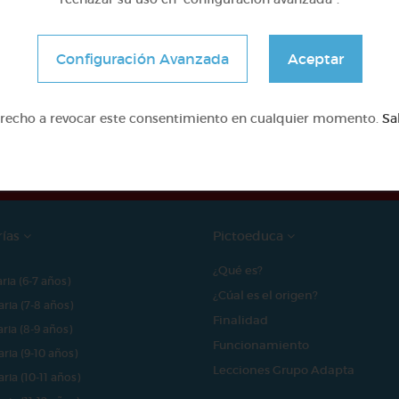
Configuración Avanzada
Aceptar
e proyecto ha sido posible gracias al mecenazgo de
erecho a revocar este consentimiento en cualquier momento.
Sa
rías
Pictoeduca
¿Qué es?
aria (6-7 años)
¿Cúal es el origen?
aria (7-8 años)
Finalidad
aria (8-9 años)
Funcionamiento
aria (9-10 años)
Lecciones Grupo Adapta
aria (10-11 años)