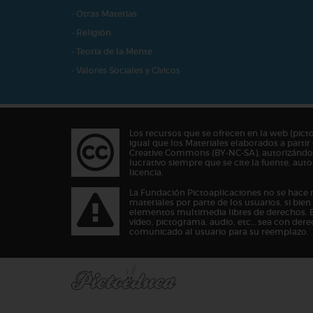
- Otras Materias
- Religión
- Teoría de la Mente
- Valores Sociales y Cívicos
Los recursos que se ofrecen en la web (pict
igual que los Materiales elaborados a partir 
Creative Commons (BY-NC-SA), autorizándos
lucrativo siempre que se cite la fuente, au
licencia.
La Fundación Pictoaplicaciones no se hace 
materiales por parte de los usuarios, si bie
elementos multimedia libres de derechos. 
vídeo, pictograma, audio, etc… sea con dere
comunicado al usuario para su reemplazo.