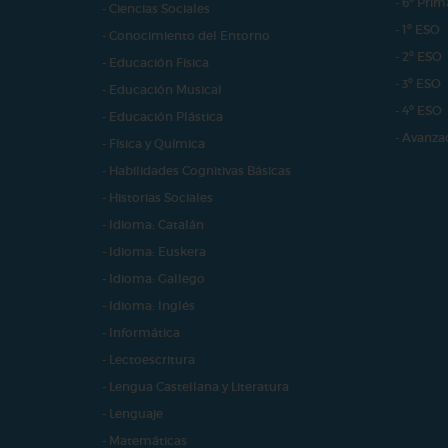
- 6º Prim
- Ciencias Sociales
- 1º ESO
- Conocimiento del Entorno
- 2º ESO
- Educación Física
- 3º ESO
- Educación Musical
- 4º ESO
- Educación Plástica
- Avanza
- Física y Química
- Habilidades Cognitivas Básicas
- Historias Sociales
- Idioma: Catalán
- Idioma: Euskera
- Idioma: Gallego
- Idioma: Inglés
- Informática
- Lectoescritura
- Lengua Castellana y Literatura
- Lenguaje
- Matemáticas