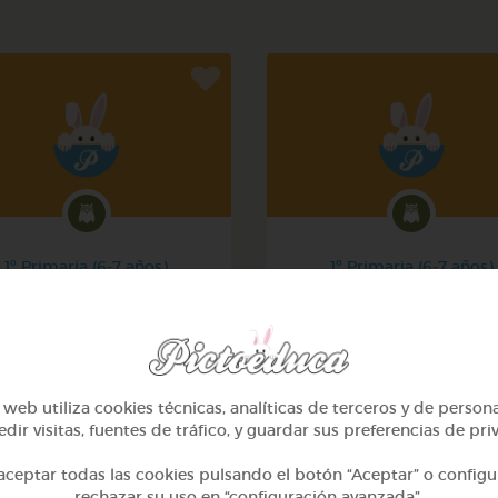
1º Primaria (6-7 años)
1º Primaria (6-7 años)
Mi mascota
Conociendo nuestro cue
@yose
@pupito
web utiliza cookies técnicas, analíticas de terceros y de person
dir visitas, fuentes de tráfico, y guardar sus preferencias de pri
ceptar todas las cookies pulsando el botón “Aceptar” o configu
rechazar su uso en “configuración avanzada”.