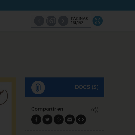
PÁGINAS
161
161/192
DOCS (3)
Compartir en