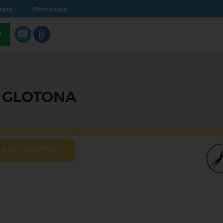
apta
Pictoeduca
R
A GLOTONA