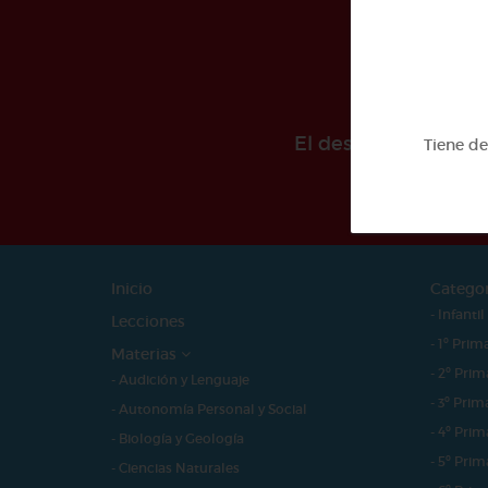
El desarollo de est
Tiene d
Inicio
Catego
- Infantil
Lecciones
- 1º Prim
Materias
- 2º Prim
- Audición y Lenguaje
- 3º Prim
- Autonomía Personal y Social
- 4º Prim
- Biología y Geología
- 5º Prim
- Ciencias Naturales