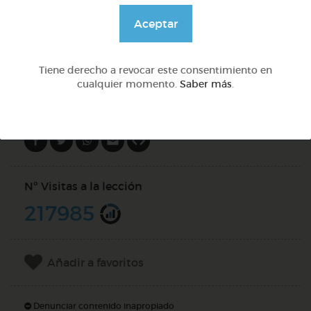
@pupito
Aceptar
DOCS (3)
Tiene derecho a revocar este consentimiento en
cualquier momento.
Saber más
.
Compartir en
Nº Visitas a la lección
217985
Añadir a favoritos
Denunciar contenido inapropiado