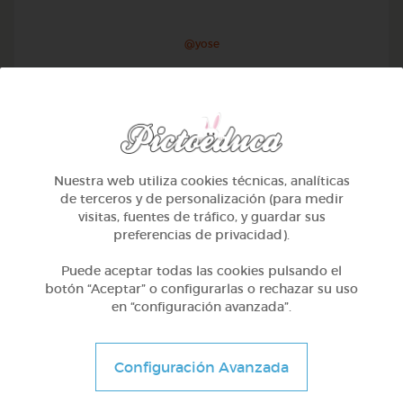
@yose
Nuestra web utiliza cookies técnicas, analíticas
de terceros y de personalización (para medir
visitas, fuentes de tráfico, y guardar sus
preferencias de privacidad).
Puede aceptar todas las cookies pulsando el
botón “Aceptar” o configurarlas o rechazar su uso
en “configuración avanzada”.
1º Primaria (6-7 años)
Conociendo nuestro cuerpo
Configuración Avanzada