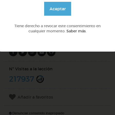
@pupito
Aceptar
DOCS (3)
Tiene derecho a revocar este consentimiento en
cualquier momento.
Saber más
.
Compartir en
Nº Visitas a la lección
217937
Añadir a favoritos
Denunciar contenido inapropiado