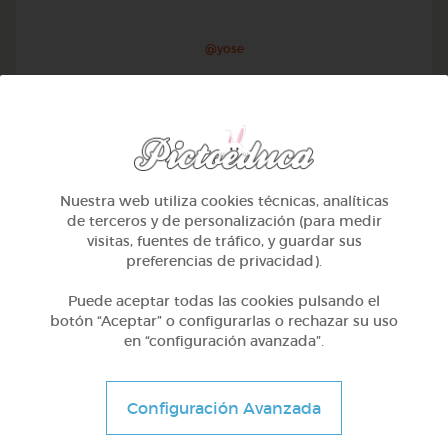
@yose
Nuestra web utiliza cookies técnicas, analíticas
de terceros y de personalización (para medir
visitas, fuentes de tráfico, y guardar sus
preferencias de privacidad).
Puede aceptar todas las cookies pulsando el
botón “Aceptar” o configurarlas o rechazar su uso
en “configuración avanzada”.
1º Primaria (6-7 años)
Conociendo nuestro cuerpo
Configuración Avanzada